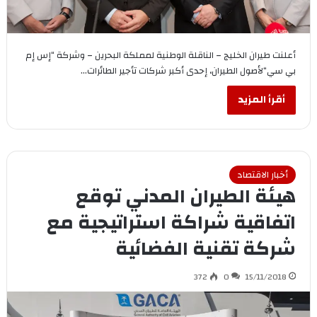
أعلنت طيران الخليج – الناقلة الوطنية لمملكة البحرين – وشركة “إس إم
بي سي“لأصول الطيران، إحدى أكبر شركات تأجير الطائرات…
أقرأ المزيد
أخبار الاقتصاد
هيئة الطيران المدني توقع
اتفاقية شراكة استراتيجية مع
شركة تقنية الفضائية
372
0
15/11/2018