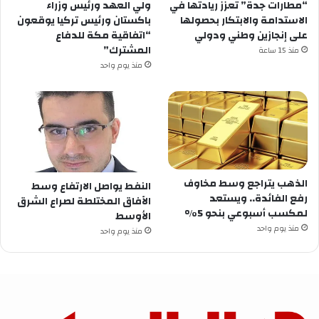
“مطارات جدة” تعزز ريادتها في
ولي العهد ورئيس وزراء
الاستدامة والابتكار بحصولها
باكستان ورئيس تركيا يوقعون
على إنجازين وطني ودولي
“اتفاقية مكة للدفاع
المشترك”
منذ 15 ساعة
منذ يوم واحد
الذهب يتراجع وسط مخاوف
النفط يواصل الارتفاع وسط
رفع الفائدة.. ويستعد
الآفاق المختلطة لصراع الشرق
لمكسب أسبوعي بنحو 5%
الأوسط
منذ يوم واحد
منذ يوم واحد