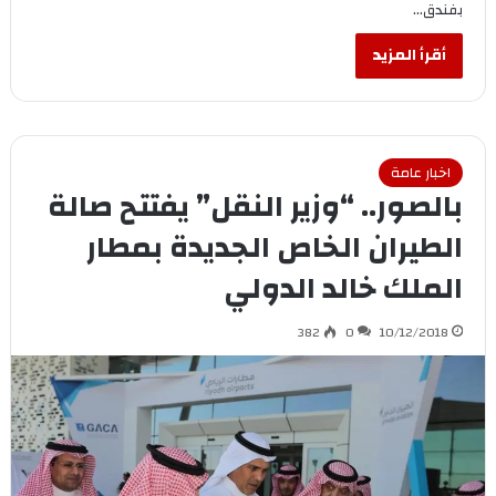
بفندق…
أقرأ المزيد
اخبار عامة
بالصور.. “وزير النقل” يفتتح صالة
الطيران الخاص الجديدة بمطار
الملك خالد الدولي
382
0
10/12/2018