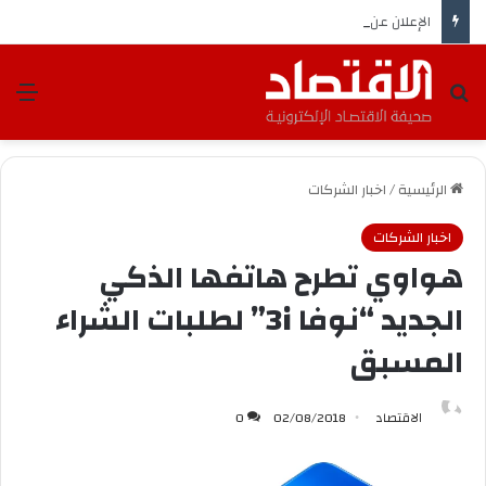
الإعلان عن ‏بدء إجراءات استكمال منح أراضٍ لـ 2418 مستفيدًا في ⁧‫جدة‬⁩ و ⁧‫رابغ‬⁩ و ⁧‫الليث‬⁩
بحث عن
الق
الرئيسية
/
اخبار الشركات
اخبار الشركات
هواوي تطرح هاتفها الذكي
الجديد “نوفا 3i” لطلبات الشراء
المسبق
الاقتصاد
02/08/2018
0