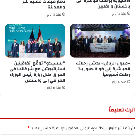
الآسيوية برحلات مباشرة إلى
تختار طبقات عملية للبرّ
باكستان والفلبين
والمدينة
منذ 3 أيام
منذ 5 أيام
«طيران الرياض» يدشن رحلاته
“بيبسيكو” توقّع اتفاقيتين
المباشرة إلى كوالالمبور بـ3
استراتيجيتين مع شركائها في
رحلات أسبوعياً
العراق خلال زيارة رئيس الوزراء
العراقي إلى واشنطن
منذ 6 أيام
منذ 6 أيام
اترك تعليقاً
لن يتم نشر عنوان بريدك الإلكتروني.
الحقول الإلزامية مشار إليها بـ
*