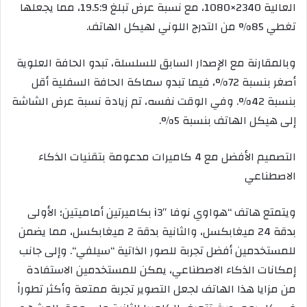
العالية
2340×1080
، مع
نسبة
عرض تبلغ 19.5:9، مما يجعلها
تغطي 85% من التدرج اللوني لهيكل الهاتف.
وبالمقارنة مع
الإصدار
السابق
للسلسلة
، تبدو الحافة العلوية
أصغر بنسبة 72%، فيما تبدو سماكة الحافة السفلية أقل
بنسبة 42%. وفي الوقت نفسه، تم زيادة نسبة عرض الشاشة
إلى هيكل الهاتف بنسبة 5%.
التصميم الأفضل مع 4 كاميرات مدعومة بتقنيات الذكاء
الاصطناعي
و
يتمتع هاتف
“
هواوي نوفا
3″
i
بكاميرتين
أماميتين؛ الأولى
بدقة 24 مي
غ
ابكسل، والثانية بدقة 2
مي
غ
ابكسل
، مما يضمن
للمستخدمين أفضل تجربة
ل
لصور
الذاتية “
سيلفي
“
. وإلى جانب
إمكانات الذكاء الاصطناعي، يمكن للمستخدمين الاستفادة
من مزايا هذا الهاتف لجعل التصوير تجربة ممتعة وأكثر تطوراً