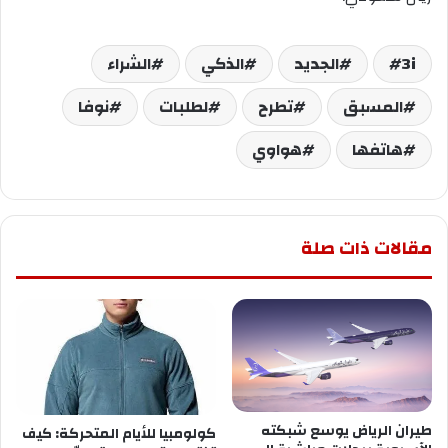
3i
الجديد
الذكي
الشراء
المسبق
تطرح
لطلبات
نوفا
هاتفها
هواوي
مقالات ذات صلة
طيران الرياض يوسع شبكته
كولومبيا للأيام المتحركة: كيف