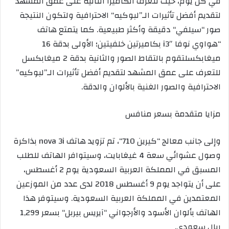
في كل يوم
، حيث
تتعرف الكاميرا الثانية على
عمق المشهد
لتقديم أفضل تأثيرات
الـ”
لبوكيه
“
الاحترافية
و
لتكون النتيجة
صور
“
سيلفي
“
دقيقة وأكثر طبيعية.
كما
يتمتع هاتف
“
هواوي نوفا
3″
i
بكاميرتين
خلفيتين؛ الأولى بدقة 16
مي
غ
ابكسل
تقوم بالتقاط الصور والثانية بدقة 2
مي
غ
ابكسل
للتعرف على
عمق المشهد لتقديم أفضل تأثيرات
الـ”
لبوكيه
”
الاحترافية
والصور الغنية بالألوان والدقة.
مزايا متقدمة بسعر
منافس
و
إلى جانب معالج
“
كيرين 710
“
، تم تزويد هاتف
nova 3i
بذاكرة
وصول عشوائي سعة 4
غ
ي
غ
ابايت
،
و
سيتوافر
ال
هاتف للطلب
المسبق
في المملكة العربية السعودية
يوم
2
أغسطس،
على أن يتواجد
يوم
9
أغسطس 2018
لدى عدد من
الموزعين
المعتمدين في المملكة العربية السعودية
.
وسيتوفر هذا
الهاتف
بألوان
الأسود
و
الأرجواني
“
آيريس بيربل
“
بسعر
1,299
ريال سعودي.