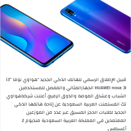
قبيل الإطلاق الرسمي للهاتف الذكي الجديد
“
هواوي نوفا
3″
i
i
3
HUAWEI nova
ال
جهاز
المثالي والمفضل للمستخدمين
الشباب
و
عشاق الموضة والذوق الرفيع
،
أعلنت
شركة
هواوي
تك انفس
ت
م
نت العربية السعودية
عن إتاحة
هاتفها الذكي
الجديد
لطلبات الحجز المسبق عبر
عدد من الموزعين
المعتمدين
في المملكة العربية السعودية
منذ
يوم
2
أغسطس
.