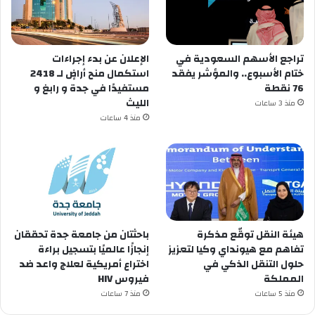
تراجع الأسهم السعودية في
الإعلان عن ‏بدء إجراءات
ختام الأسبوع.. والمؤشر يفقد
استكمال منح أراضٍ لـ 2418
76 نقطة
مستفيدًا في ⁧‫جدة‬⁩ و ⁧‫رابغ‬⁩ و
منذ 3 ساعات
منذ 4 ساعات
هيئة النقل توقّع مذكرة
باحثتان من جامعة جدة تحققان
تفاهم مع هيونداي وكيا لتعزيز
إنجازًا عالميًا بتسجيل براءة
حلول التنقل الذكي في
اختراع أمريكية لعلاج واعد ضد
المملكة
فيروس HIV
منذ 5 ساعات
منذ 7 ساعات