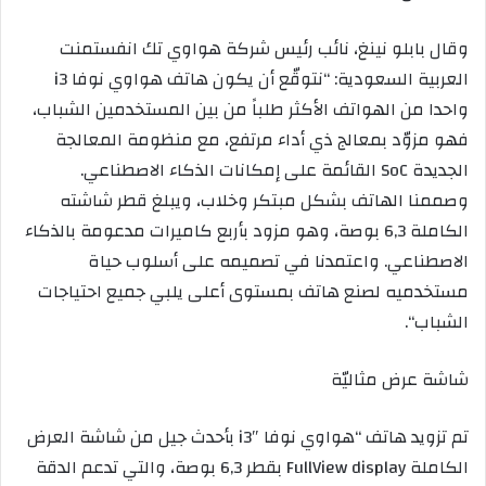
وق
ال بابلو نينغ،
نائب
رئيس
شركة
هواوي
تك انفس
ت
م
نت
العربية السعودية
: “
نتوقّع أن يكون
هاتف
هواوي نوفا
3
i
واحدا من
الهواتف
الأكثر طلباً من بين
المستخدمين
الشباب،
فهو مزوّد بمعالج
ذي أداء مرتفع
، مع منظومة المعالجة
الجديدة
SoC
القائمة على إمكانات الذكاء الاصطناعي
.
وصممنا الهاتف
بشكل مبتكر وخلاب
، ويبلغ قطر
شاش
ته
الكاملة
3 بوصة
,
6
،
و
هو
مزود بأربع كام
يرات مدعومة بالذكاء
الاصطناعي
.
و
اعتمدنا في تصميمه على أسلوب حياة
مستخدميه لصنع هاتف بمستوى أعلى يلبي جميع احتيا
جات
الشباب
“.
شاشة عرض مثاليّة
تم تزويد هاتف
“
هواوي نوفا
3″
i
بأحدث جيل من شاشة العرض
الكاملة
FullView display
بقطر
6
3 بوصة
,
،
و
التي
تدعم
الدقة