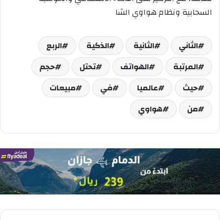
السحاب
ي
ة ونظام
هواوي
الشا
الثاني
الثانية
الذكية
الربع
المرتبة
الهواتف
تحتل
حجم
حيث
عالميا
في
مبيعات
من
هواوي