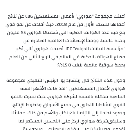
أعلنت
مجموعة “هواوي” لأعمال المستهلكين
CBG
عن نتائج
أعمالها للنصف الأول من عام 2018
، حيث
أفادت عن نمو قوي
بلغ
فيه
عدد الهواتف
الذكية
التي شحنتها هواوي
95 مليون
وحدة
عالميا
.
و
وفقاً لإحصائيات العالمية الصادرة عن
“
مؤسسة البيانات الدولية
”
IDC
،
أصبحت
هواوي ثاني أكبر
مصنع للهواتف الذكية في العالم في
الربع الثاني
من العام
بحصة سوقية عالمية بلغت
15.8٪.
و
حول هذه النتائج
قال ريتشارد يو، الرئيس التنفيذي
ل
مجموعة
هواوي لأعمال المستهلكين
: “
لقد كانت الأشهر الستة
الماضية مذهلة بالنسبة لشركة هواوي،
حيث تميزت
بالنمو
القوي لنشاطنا التجاري في جميع الأسواق وخطوط الإنتاج.
ويعود
نجاحنا إلى التزامنا بالابتكار، والأهم من ذلك، عملائنا.
وستبقى
شركة
هواوي
تركز على التحسين المستمر
لم
ا
تقدمه،
مع التركيز على
الذكاء ال
صطناعي
و
الحوسبة