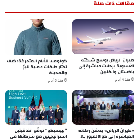
مقالات ذات صلة
طيران الرياض يوسع شبكته
كولومبيا للأيام المتحركة: كيف
الآسيوية برحلات مباشرة إلى
تختار طبقات عملية للبرّ
باكستان والفلبين
والمدينة
منذ 4 أيام
منذ 6 أيام
«طيران الرياض» يدشن رحلاته
“بيبسيكو” توقّع اتفاقيتين
المباشرة إلى كوالالمبور بـ3
استراتيجيتين مع شركائها في