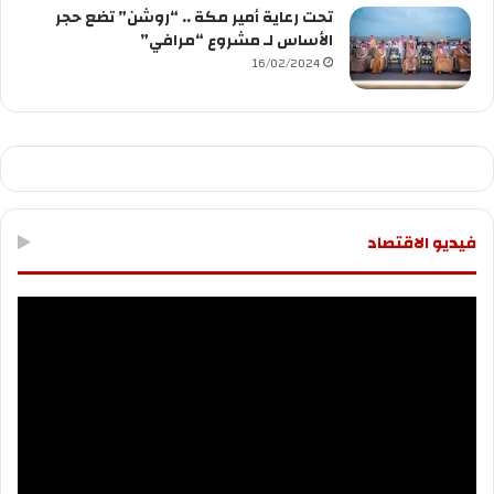
تحت رعاية أمير مكة .. “روشن” تضع حجر
الأساس لـ مشروع “مرافي”
16/02/2024
فيديو الاقتصاد
مشغل
الفيديو