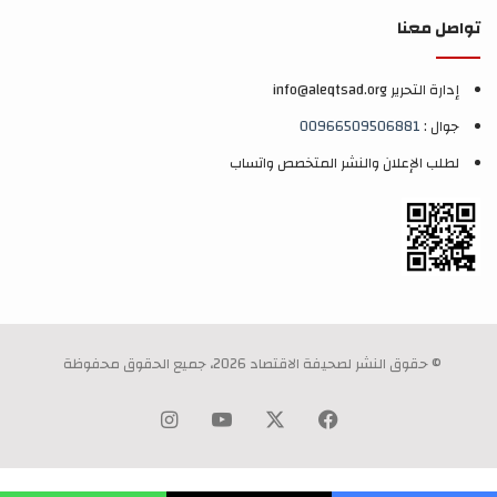
تواصل معنا
إدارة التحرير info@aleqtsad.org
جوال :
00966509506881
لطلب الإعلان والنشر المتخصص واتساب
© حقوق النشر لصحيفة الاقتصاد 2026، جميع الحقوق محفوظة
‫X
فيسبوك
‫YouTube
انستقرام