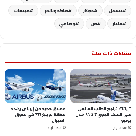
تسجل
دولار
ماكدونالدز
مبيعات
مليار
من
وصافي
مقالات ذات صلة
“إياتا”: تراجع الطلب العالمي
عملاق جديد من إيرباص يهدد
على السفر الجوي 1.7% خلال
مكانة بوينغ 777 في سوق
يونيو
الطيران
منذ 3 أيام
منذ 3 أيام