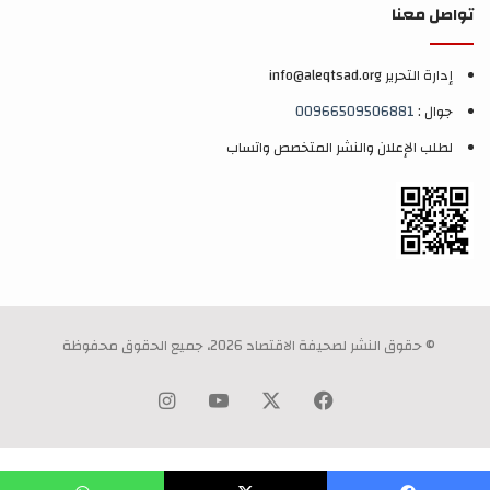
تواصل معنا
إدارة التحرير info@aleqtsad.org
جوال :
00966509506881
لطلب الإعلان والنشر المتخصص واتساب
© حقوق النشر لصحيفة الاقتصاد 2026، جميع الحقوق محفوظة
‫X
فيسبوك
‫YouTube
انستقرام