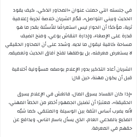
في جلسته التي حملت عنوان «المحاور الذكي.. كيف يقود
الحديث ويبني التواصل»، قدّم الشريان خلاصة تجربة إعلامية
ثرية، مؤكدًا أن الحوار ليس استعراضًا للأسئلة بقدر ما هو
قدرة على الإصغاء، وإدارة النقاش بوعي، ومنح الضيف
مساحة كافية ليقول ما لديه. وشدد على أن المحاور الحقيقي
لا يستعرض معرفته، بل يوظفها لفتح آفاق الحديث وتعميقه.
الشريان أعاد التذكير بدور الإعلام بوصفه مسؤولية أخلاقية
قبل أن يكون مهنة، حين قال:
«إذا كان الفساد يسرق المال، فالغش في الإعلام يسرق
الحقيقة»، معتبرًا أن تضليل الجمهور أخطر من الخطأ المهني،
لأنه يضرب أساس الثقة بين الوسيلة والمتلقي. كما شبّه
المذيع بالمدعي العام، الذي يسأل باسم الناس، ويدافع عن
حقهم في المعرفة.