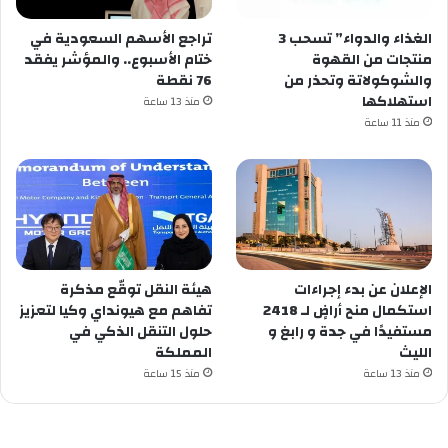
الغذاء والدواء” تسحب 3
تراجع الأسهم السعودية في
منتجات من القهوة
ختام الأسبوع.. والمؤشر يفقد
والشوكولاتة وتحذر من
76 نقطة
استهلاكها
منذ 13 ساعة
منذ 11 ساعة
الإعلان عن ‏بدء إجراءات
هيئة النقل توقّع مذكرة
استكمال منح أراضٍ لـ 2418
تفاهم مع هيونداي وكيا لتعزيز
مستفيدًا في ⁧‫جدة‬⁩ و ⁧‫رابغ‬⁩ و
حلول التنقل الذكي في
المملكة
منذ 13 ساعة
منذ 15 ساعة