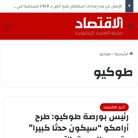
الإعلان عن ‏بدء إجراءات استكمال منح أراضٍ لـ 2418 مستفيدًا في ⁧‫جدة‬⁩ و ⁧‫رابغ‬⁩ و ⁧‫الليث‬⁩
بحث عن
الق
الرئيسية
/
طوكيو
طوكيو
أخبار الاقتصاد
رئيس بورصة طوكيو: طرح
أرامكو “سيكون حدثا كبيرا”