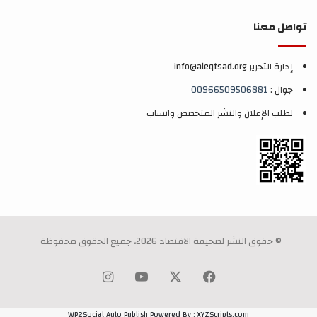
تواصل معنا
إدارة التحرير info@aleqtsad.org
جوال :
00966509506881
لطلب الإعلان والنشر المتخصص واتساب
© حقوق النشر لصحيفة الاقتصاد 2026، جميع الحقوق محفوظة
‫X
فيسبوك
‫YouTube
انستقرام
WP2Social Auto Publish
Powered By :
XYZScripts.com