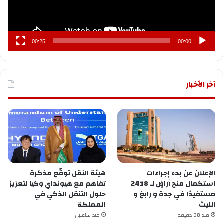
00:25
00:00
آخر الأخبار
الإعلان عن ‏بدء إجراءات
هيئة النقل توقّع مذكرة
استكمال منح أراضٍ لـ 2418
تفاهم مع هيونداي وكيا لتعزيز
مستفيدًا في ⁧‫جدة‬⁩ و ⁧‫رابغ‬⁩ و
حلول التنقل الذكي في
المملكة
منذ 38 دقيقة
منذ ساعتين