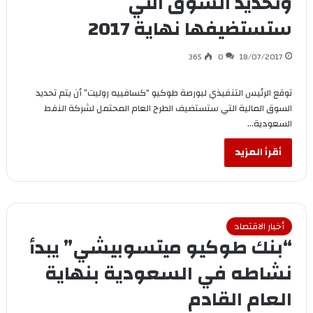
وتحديد السوق التي
ستستضيفها نهاية 2017
365
0
18/07/2017
توقع الرئيس التنفيذي لبورصة طوكيو “كسافييه روليت” أن يتم تحديد
السوق المالية التي ستستضيف الطرح العام المحتمل لشركة النفط
السعودية…
أقرأ المزيد
أخبار الاقتصاد
“بنك طوكيو ميتسوبيشي” يبدأ
نشاطه في السعودية بنهاية
العام القادم