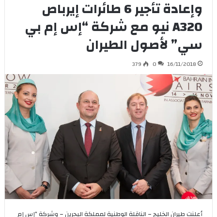
وإعادة تأجير 6 طائرات إيرباص
A320 نيو مع شركة “إس إم بي
سي” لأصول الطيران
379
0
16/11/2018
أعلنت طيران الخليج – الناقلة الوطنية لمملكة البحرين – وشركة “إس إم