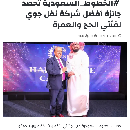
‫ ⁧‫#الخطوط_السعودية‬⁩‬ تحصد
جائزة أفضل شركة نقل جوي
لفئتي الحج والعمرة
368
0
07/11/2018
حصلت الخطوط السعودية على جائزتي “أفضل شركة طيران للحج” و