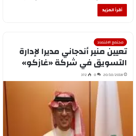
أقرأ المزيد
مجتمع الاقتصاد
تعيين منير أندجاني مديرا لإدارة
التسويق في شركة «غازكو»
372
0
20/10/2018