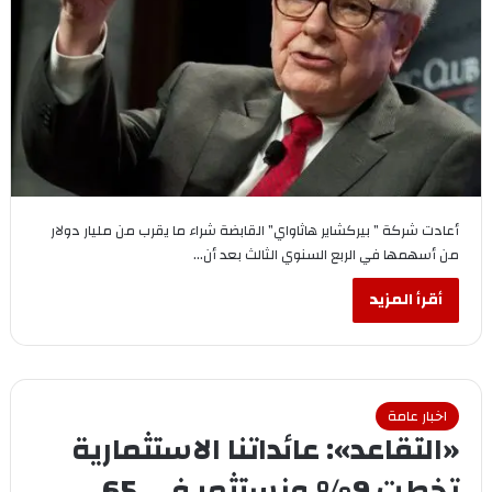
أعادت شركة ” بيركشاير هاثاواي” القابضة شراء ما يقرب من مليار دولار
من أسهمها في الربع السنوي الثالث بعد أن…
أقرأ المزيد
اخبار عامة
«التقاعد»: عائداتنا الاستثمارية
تخطت 9% ونستثمر في 65