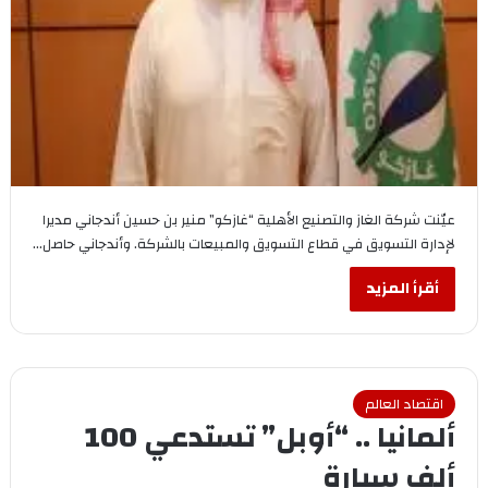
عيّنت شركة الغاز والتصنيع الأهلية “غازكو” منير بن حسين أندجاني مديرا
لإدارة التسويق في قطاع التسويق والمبيعات بالشركة. وأندجاني حاصل…
أقرأ المزيد
اقتصاد العالم
ألمانيا .. “أوبل” تستدعي 100
ألف سيارة