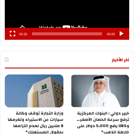
00:25
00:00
آخر الأخبار
خبير دولي : البنوك المركزية
وزارة التجارة توقف وكالة
ترفع سرعة الحصان الأصفر…
سيارات عن الاستيراد وتغرمها
وUBS يضع 5,000 دولار على
8 ملايين ريال لعدم التزامها
خارطة الذهب*
بحقوق المستهلك*