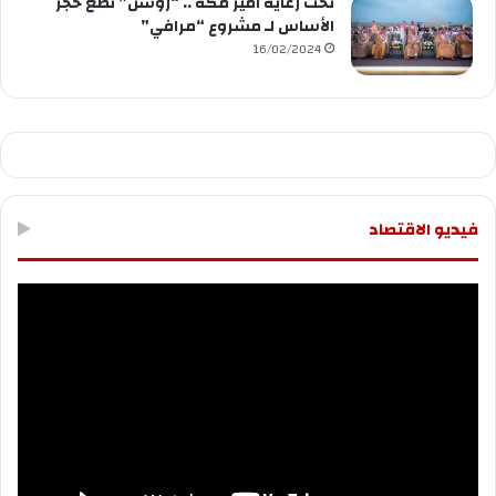
تحت رعاية أمير مكة .. “روشن” تضع حجر
الأساس لـ مشروع “مرافي”
16/02/2024
فيديو الاقتصاد
مشغل
الفيديو