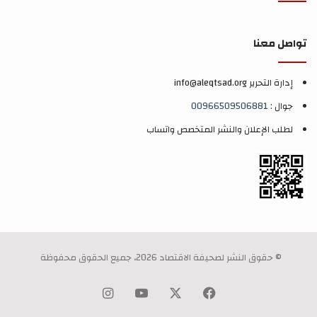
تواصل معنا
إدارة التحرير info@aleqtsad.org
جوال :
00966509506881
لطلب الإعلان والنشر المتخصص واتساب
© حقوق النشر لصحيفة الاقتصاد 2026، جميع الحقوق محفوظة
‫X
فيسبوك
‫YouTube
انستقرام