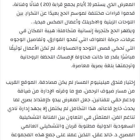
المعرض الذي يستمر (3 )أيام يجمع قرابة (20 ) فنانًا وفنانة،
قدموا قراءات مختلفة لموسم الحج بعيدًا عن التكرار. بين
اللوحات الزيتية والاكريلك وأعمال المكس ميديا، .
ويظهر الحج كتجربة إنسانية متكاملة: هيبة المكان في
عرفات، حركة الطواف التي تمحو الفوارق، وتفاصيل الوجوه
التي تحكي قصص التوحد والمساواة. لم تكن الأعمال توثيقًا
مباشرًا بقدر ما كانت محاولة لإمساك اللحظة الروحانية
وترجمتها بلغة بصرية معاصرة.
إختيار فندق ميلينيوم المسار لم يكن مصادفة. الموقع القريب
من مسار ضيوف الرحمن، مع ما وفرته الإدارة من ضيافة
ودعم حقي للفنانين، جعل المعرض يبدو كإمتداد بصري لما
يحدث خارج قاعاته. هذا التكامل لم يكتمل إلا بجهد إدارة نادي
تناغم الفن، المتمثل في التعاون بين الفنانة التشكيلية
السعودية الدولية مطلوبة قربان والتشكيلي العالمي
المصري د. خالد عقل، اللذين عملا على جمع هذه المجموعة