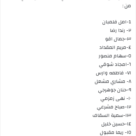
من :
1-امل فلمبان
٢- رندا رضا
٣-جمال اقو
٤-مريم المقداد
٥-سهام منصور
٦-امجاد شوقي
ا٧- فاطمه وارس
٨- مشاري مشعل
٩-حنان جوهرجي
١٠- نهى زمزمي
١٢-صباح مشرعي
١٣-سمية السقاف
١٤-حسين خليل
١٥- ريما مقبول