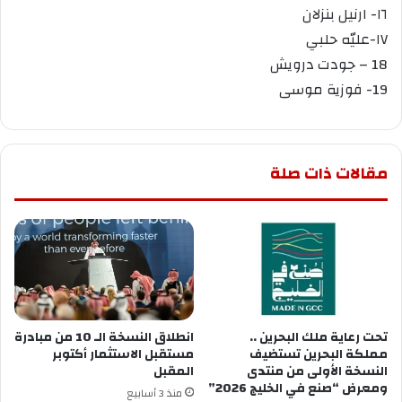
١٦- ارنيل بنزلان
١٧-عليّه حلبي
18 – جودت درويش
19- فوزية موسى
مقالات ذات صلة
تحت رعاية ملك البحرين ..
انطلاق النسخة الـ 10 من مبادرة
مملكة البحرين تستضيف
مستقبل الاستثمار أكتوبر
النسخة الأولى من منتدى
المقبل
ومعرض “صنع في الخليج 2026”
منذ 3 أسابيع