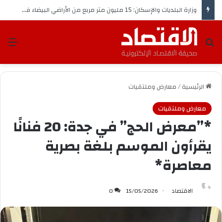
وزير الشؤون الإسلامية يوجّه بالتأكيد على الدعاة بعدم التدخل في القضايا الفكرية والفقهية والخلافات المثارة في الدول الأخرى
بحث عن
الق
الرئيسية
/
معارض وملتقيات
معارض وملتقيات
*”معرض الحج” في جدة: 20 فنانًا
يقرأون الموسم بلغة بصرية
معاصرة*
الاقتصاد
15/05/2026
0