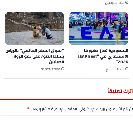
منذ أسبوعين
السعودية تعزز حضورها
“سوق السفر العالمي” بالرياض
الاستثماري في “LEAP East
يسلط الضوء على نمو الزوار
2026”
الصينيين
منذ 4 أسابيع
01/07/2026
اترك تعليقاً
لن يتم نشر عنوان بريدك الإلكتروني.
الحقول الإلزامية مشار إليها بـ
*
ا
ل