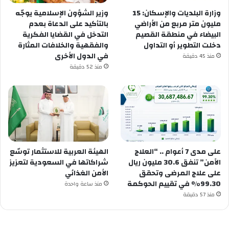
وزارة البلديات والإسكان: 15
وزير الشؤون الإسلامية يوجّه
مليون متر مربع من الأراضي
بالتأكيد على الدعاة بعدم
البيضاء في منطقة القصيم
التدخل في القضايا الفكرية
دخلت التطوير أو التداول
والفقهية والخلافات المثارة
في الدول الأخرى
منذ 45 دقيقة
منذ 52 دقيقة
على مدى 7 أعوام .. “العلاج
الهيئة العربية للاستثمار توسّع
الآمن” تنفق 30.6 مليون ريال
شراكاتها في السعودية لتعزيز
على علاج المرضى وتحقق
الأمن الغذائي
99.30% في تقييم الحوكمة
منذ ساعة واحدة
منذ 57 دقيقة