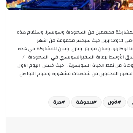
ة بمشاركة مصممين من السعودية وسويسرا. وستقام هذه
الفعالية في مقر اقامة السفير السويسري بالرياض يومي 11و12ابريل حيث سيحضر مجموعة من اشهر
لوكارنو، وسان موريتز، وبازل، وبيرن للمشاركة في هذه
لشرق الأوسط برعاية السفيرالسويسري في السعودية /
حاة من نمط الحياة السويسرية . حيث خصص اليوم الاول
احا لحضور المدعوين من شخصيات مشهورة ونجوم التواصل
لأول
للموضة
مرة