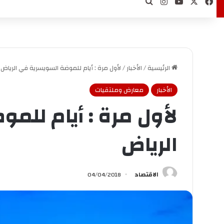
‫X
فيسبوك
‫YouTube
انستقرام
بحث عن
الرئيسية
/
الأخبار
/
لأول مرة : أيام للموضة السويسرية في الرياض
الأخبار
معارض وملتقيات
لأول مرة : أيام للم
الرياض
الاقتصاد
04/04/2018