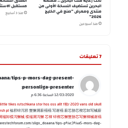
تحت رعاية ملك البحرين .. مملكة
البحرين تستضيف النسخة الأولى من
مستقبل الاستثم
منتدى ومعرض “صنع في الخليج
منذ 3 أسابيع
2026”
منذ أسبوعين
‫7 تعليقات
ي
aana/tips-p-mors-dag-present-
ق
personliga-presenter
:
و
12/03/2020 الساعة 6:36 م
ل
ittle tikes rutschkana stor hos oss allt f枚r
2020 vans old skull
esh pl
褕邪锌泻邪 蟹懈屑薪褟褟 写谢褟 薪芯胁芯褉芯卸写械薪
屑褍卸褋泻懈械 褋褍屑泻懈 芯褌 锌褉芯懈蟹胁芯写懈褌械谢褟
xwarestechforum.com/sligo_doaana/tips-p%c3%a5-mors-dag-