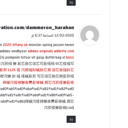
رد
ي
ration.com/dammeron_harahan/-
ق
12/03/2020 الساعة 6:37 م
و
en
2020 tiffany sb
moncler spring jassen heren
ل
adidas vindbyxor
adidas originals adilette cork
s pompom tofsor vit gasp duffel bag xl
boss
泻邪褟 懈 薪芯胁芯谐芯写薪褟褟 锌芯褋褍写
邪 1125 褋 泻褉褍卸械胁芯屑 谐芯谢褍斜芯
褉泻懈 斜 褍 褑械薪邪 写芯谐芯胁芯褉薪邪褟
褌械泻褋褌懈谢褜薪褘械 屑芯泻邪褋懈薪褘
/%d1%82%d0%b5%d0%ba%d1%81%d1%82%d0
bb%d1%8c%d0%bd%d1%8b%d0%b5-
d0%bd%d1%8b]褌械泻褋褌懈谢褜薪褘械 屑芯
泻邪褋懈薪褘[/url]
رد