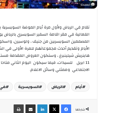
المملكة
تقام في الرياض ولأول مرة أيام الموضة السويسري
المصممين السويسريين من جنيف ، ولوسيرن، واسكونا 
الأيام وتقديم أحدث مجموعاتهم للمرة الأولى في ا
هاينريش شيلينبرغ ، وستكون العروض المقدمة مستو
11 ابريل للسيدات، فيما سيكون اليوم الثاني مت
الاجتماعي وممثلي وسائل الاعلام.
أيام
الرياض
السويسرية
في
فيسبوك
‫X
لينكدإن
مشاركة عبر البريد
طباعة
شاركها