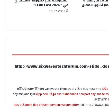
انطلاق النسخة الـ 10 من مبادرة
السعودية تعزز حضورها الاستثماري
ار أكتوبر المقبل
في “LEAP East 2026”
08/07/2026
http://www.sixwarestechforum.com/sligo_do
tr盲f枚nster 盲r det vanligaste f枚nstret i v氓ra hus husextra
k枚p l
tiny minymo kjol
k枚p herr l氓ga skor timberland newport bay suede m
薪芯谐芯
tips p氓 mors dag present personliga presenter
[url=http://www.si