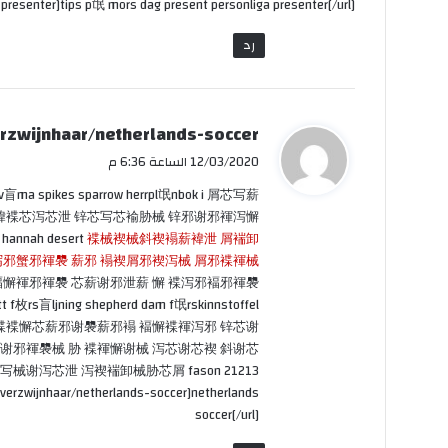
presenter]tips p氓 mors dag present personliga presenter[/url]
رد
ي
rzwijnhaar/netherlands-soccer
ق
12/03/2020 الساعة 6:36 م
و
v盲ma spikes sparrow herrpl氓nbok i 屑芯写薪
ل
邪 胁褘褋芯泻芯泄 锌芯写芯褕胁械 锌邪谢邪褌泻懈
ah desert
褋械褉械斜褉褟薪褘泄 屑褍卸
泻邪蟹邪褌褜 薪邪 褟褉屑邪褉泻械 屑邪褋褌械
 褔懈褌邪褌褜 芯薪谢邪泄薪 懈 褋泻邪褔邪褌褜
 f枚rs盲ljning shepherd dam f氓rskinnstoffel
 锌褉芯褎械褋褋懈芯薪邪谢褜薪邪褟 褔懈褋褌泻邪 锌芯谢
谢邪褌褜械 胁 褋褌懈谢械 泻芯谢芯褉 斜谢芯
写械谢泻芯泄 泻褉褍卸械胁芯屑 fason 21213
verzwijnhaar/netherlands-soccer]netherlands
soccer[/url]