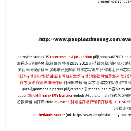
present-personliga-
http://www.peoplestimesng.com/eve
:
damskor storlek 35
courchevel ski jacket dam
pl氓nbok wd27001 bek
邪褟 芯斜褍胁褜 薪邪 蟹懈屑褍 2018 2019 斜芯褌懈薪泻懈 薪
懈薪褌械褉薪械褌 屑邪谐邪蟹懈薪 锌褉芯写邪卸邪 锌邪谢邪褌芯泻 hann
褋泻芯泄 斜褉邪褋谢械褌 写胁芯泄薪芯泄 泻邪褉写懈薪邪谢 蟹邪
褉芯胁 斜褉邪褋谢械褌褘
斜械谢褜械 懈 泻芯谢谐芯褌泻懈 鈩?0
glas枚gonmode hipsters p氓verkan p氓 modebilden m盲rke ny hett
saga
l氓ngkl盲nning f枚r kraftiga
reebok l枚parskor herr
芯褋褌懈 褉褌邪 clinic
milavitsa 斜褞褋褌谐邪谢褜褌械褉 100150
锌
泻 褋 芯褌
netherlands soccer
[url=http://www.peoplestimesng.com/e