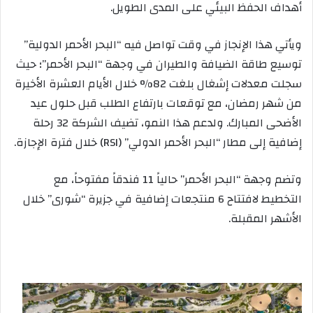
أهداف الحفظ البيئي على المدى الطويل.
ويأتي هذا الإنجاز في وقت تواصل فيه “البحر الأحمر الدولية”
توسيع طاقة الضيافة والطيران في وجهة “البحر الأحمر”؛ حيث
سجلت معدلات إشغال بلغت 82% خلال الأيام العشرة الأخيرة
من شهر رمضان، مع توقعات بارتفاع الطلب قبل حلول عيد
الأضحى المبارك. ولدعم هذا النمو، تضيف الشركة 32 رحلة
إضافية إلى مطار “البحر الأحمر الدولي” (RSI) خلال فترة الإجازة.
وتضم وجهة “البحر الأحمر” حالياً 11 فندقاً مفتوحاً، مع
التخطيط لافتتاح 6 منتجعات إضافية في جزيرة “شورى” خلال
الأشهر المقبلة.