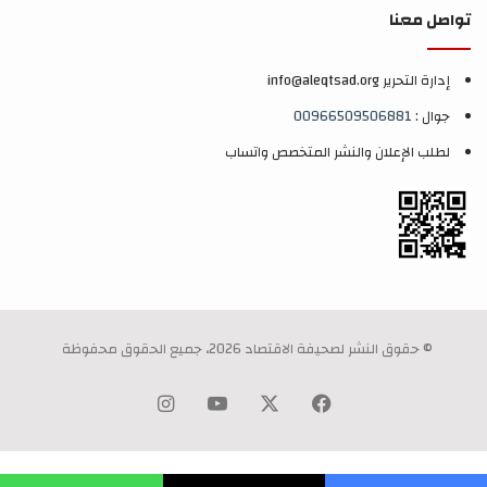
تواصل معنا
إدارة التحرير info@aleqtsad.org
جوال :
00966509506881
لطلب الإعلان والنشر المتخصص واتساب
© حقوق النشر لصحيفة الاقتصاد 2026، جميع الحقوق محفوظة
‫X
فيسبوك
‫YouTube
انستقرام