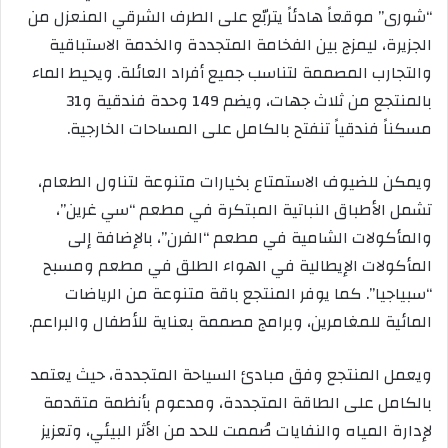
“شورى” موقعاً هادئاً يتربّع على الطرف الشرقي المنعزل من
الجزيرة، ليمزج بين الفخامة المتجددة والخدمة الاستباقية
والتجارب المصممة لتناسب جميع أفراد العائلة. ويحيط الماء
بالمنتجع من ثلاث جهات، ويضم 149 وحدة فندقية و31
مسكناً فندقياً تنفتح بالكامل على المساحات الخارجية.
ويمكن للضيوف الاستمتاع بخيارات متنوعة لتناول الطعام،
تشمل الأطباق النباتية المبتكرة في مطعم “سي غرين”،
والمأكولات الشامية في مطعم “الفرن”، بالإضافة إلى
المأكولات الإيطالية في الهواء الطلق في مطعم ومسبح
“سبياجيا”. كما يوفر المنتجع باقة متنوعة من الرياضات
المائية للمغامرين، وبرامج مصممة بعناية للأطفال والبراعم.
ويعمل المنتجع وفق مبادئ السياحة المتجددة، حيث يعتمد
بالكامل على الطاقة المتجددة، ومدعوم بأنظمة متقدمة
لإدارة المياه والنفايات صُممت للحد من الأثر البيئي، وتعزيز