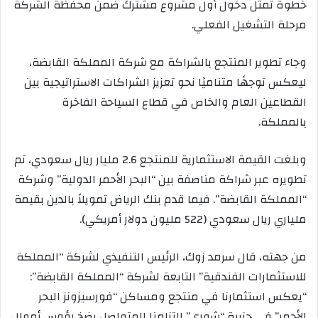
خطوة تمثل دخول أول مشروع مشترك ضمن محفظة الشركة
مرحلة التشغيل الفعلي.
وجاء تطوير المنتجع بالشراكة مع شركة المملكة القابضة،
ليعكس توجهًا متناميًا نحو تعزيز الشراكات الاستراتيجية بين
القطاعين العام والخاص في قطاع السياحة الفاخرة
بالمملكة.
وبلغت القيمة الاستثمارية للمنتجع 2.6 مليار ريال سعودي، تم
تطويره عبر شراكة مناصفة بين “البحر الأحمر الدولية” وشركة
“المملكة القابضة”. فيما قدم بنك الرياض تمويلاً بالدين بقيمة
ملياري ريال سعودي (522 مليون دولار أمريكي).
من جهته، قال سرمد زوك، الرئيس التنفيذي لشركة “المملكة
للاستثمارات الفندقية” التابعة لشركة “المملكة القابضة”:
“يعكس استثمارنا في منتجع ومساكن “فورسيزونز البحر
الأحمر” في جزيرة “شورى” التزامنا المتواصل بضخ رؤوس أموال