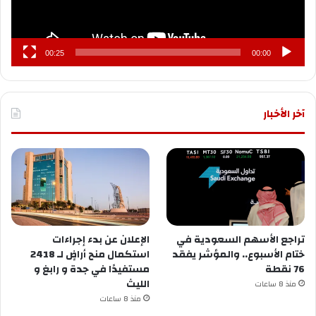
00:25
00:00
آخر الأخبار
تراجع الأسهم السعودية في
الإعلان عن ‏بدء إجراءات
ختام الأسبوع.. والمؤشر يفقد
استكمال منح أراضٍ لـ 2418
76 نقطة
مستفيدًا في ⁧‫جدة‬⁩ و ⁧‫رابغ‬⁩ و
منذ 8 ساعات
منذ 8 ساعات