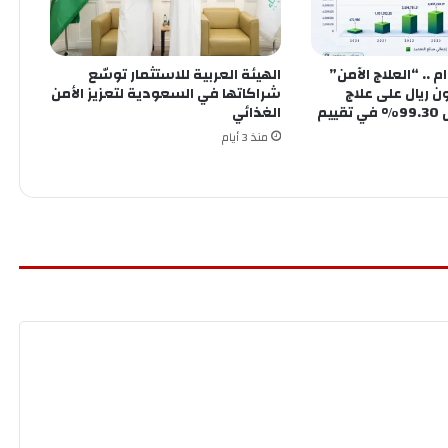
ى 7 أعوام .. “العلاج الآمن”
الهيئة العربية للاستثمار توسّع
30. مليون ريال على علاج
شراكاتها في السعودية لتعزيز الأمن
المرضى وتحقق 99.30% في تقييم
الغذائي
منذ 3 أيام