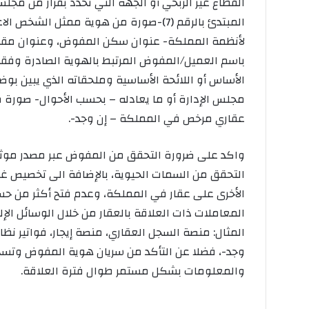
القطاع غير الربحي أو الجهة التي تحدد بقرار من مجلس
المبتدئ بالرقم (7)-صورة من هوية ممثل ا
لأنظمة المملكة- عنوان سكن المفوض، وعنوان مقر ا
باسم العميل/المفوض المرتبط بالهوية الصادرة وفقا
الأساس أو اللائحة الأساسية وملحقاته الذي يبين ب
مجلس الإدارة أو ما يعادله – بحسب الأحوال- صورة 
عقاري مرخص في المملكة – إن وجد-.
واكد على ضرورة التحقق من المفوض عبر مصدر مو
التحقق من السمات الحيوية، بالإضافة الى تخصيص غر
الأخرى على عقار في المملكة، وعدم فتح أكثر من حسا
المعاملات ذات العلاقة بالعقار من خلال الوسائل ا
المثال: منصة السجل العقاري، منصة إيجار، فواتير ن
وجد-، فضلا عن التأكد من سريان هوية المفوض وتسج
والمعلومات بشكل مستمر طوال فترة العلاقة.