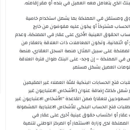
الذي يتعامل معه العميل في بلده أو مقر إقامته.
وق ومستقل في المملكة بما يشمل استخدام خاصية
الحساب مشتركاً أو يكون عليه مفوضون من خارج
اب الحقوق العينية الأخرى على عقار في المملكة، وعدم
و ائتمانية، وتكون المعاملات ذات العلاقة بالعقار من
المملكة على سبيل المثال: منصة السجل العقاري، منصة
خص في المملكة – إن وجد- على البنك طوال فترة العلاقة
علومات العميل بشكل مستمر.
بات فتح الحسابات البنكية لفئة العملاء غير المقيمين
 شمل كذلك إضافة عنوان (الأشخاص الاعتباريون غير
سعوديين للعقار) ضمن القاعدة “الأشخاص الاعتباريون غير
متطلبات فتح الحساب البنكي للأشخاص الاعتبارية المشمولة
 عقار أو اكتساب حقوق عينية أخرى على عقار في
ملكة لدى وزارة الاستثمار أو المركز الوطني لتنمية