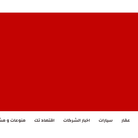
أرامكو” في جازان
عقار
سيارات
اخبار الشركات
اقتصاد تك
منوعات و مش