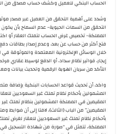
الحساب البنكي للعميل وكشف حساب مصدق من البنك 
وشدد على أهمية التحقق من العميل عبر مصدر موث
التحقق من السمات الحيوية- عدم السماح بأن يكون 
المملكة- تخصيص غرض الحساب لتملك العقار أو اكتس
فتح أكثر من حساب عن بعد، وعدم إصدار بطاقات دفع أ
خلال الوسائل الإلكترونية المعتمدة والموثوقة في 
إيجار، فواتير نظام سداد، أو الدفع لوسيط عقاري مر
التأكد من سريان الهوية الرقمية وتحديث بيانات وم
واكد، أن تحديث قواعد الحسابات البنكية بإضافة متطل
المشمولين بأحكام نظام تملك غير السعوديين للعقار
المقيمين في المملكة المشمولين بنظام تملك غير ال
المقيمين” من الباب (الثالث)، لافتا إلى أن ضوابط و
بأحكام نظام تملك غير السعوديين للعقار لغرض تملك
المملكة، تتمثل في “صورة من شهادة التسجيل في الم