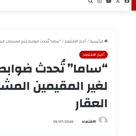
‫X
فيسبوك
‫YouTube
انستقرام
بحث عن
الرئيسية
/
أخبار الاقتصاد
/
“ساما” تُحدث ضوابط فتح الحسابات الب
أخبار الاقتصاد
“ساما” تُحدث ضوابط 
لغير المقيمين المش
العقار
الاقتصاد
05/07/2026