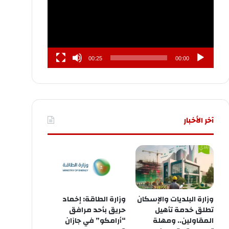
00:25
00:00
آخر الأخبار
وزارة البلديات والإسكان
وزارة الطاقة: إخماد
تطلق خدمة تأهيل
حريق بأحد مرافق
المقاولين.. ومهلة
“أرامكو” في جازان