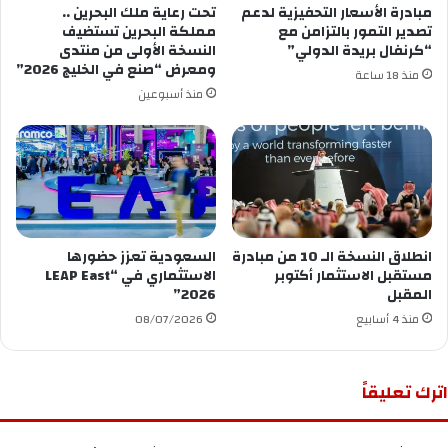
مبادرة الأسعار التحفيزية لدعم
تحت رعاية ملك البحرين ..
تصدير التمور بالتزامن مع
مملكة البحرين تستضيف
“كرنفال بريدة الدولي”
النسخة الأولى من منتدى
ومعرض “صنع في الخليج 2026”
منذ 18 ساعة
منذ أسبوعين
انطلاق النسخة الـ 10 من مبادرة
السعودية تعزز حضورها
مستقبل الاستثمار أكتوبر
الاستثماري في “LEAP East
المقبل
2026”
منذ 4 أسابيع
08/07/2026
اترك تعليقاً