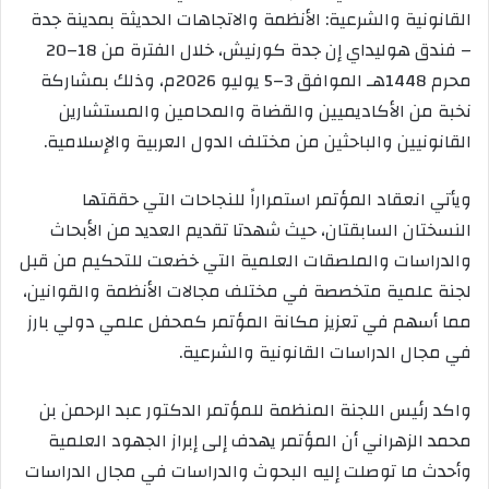
القانونية والشرعية: الأنظمة والاتجاهات الحديثة بمدينة جدة
– فندق هوليداي إن جدة كورنيش، خلال الفترة من 18–20
محرم 1448هـ الموافق 3–5 يوليو 2026م، وذلك بمشاركة
نخبة من الأكاديميين والقضاة والمحامين والمستشارين
القانونيين والباحثين من مختلف الدول العربية والإسلامية.
ويأتي انعقاد المؤتمر استمراراً للنجاحات التي حققتها
النسختان السابقتان، حيث شهدتا تقديم العديد من الأبحاث
والدراسات والملصقات العلمية التي خضعت للتحكيم من قبل
لجنة علمية متخصصة في مختلف مجالات الأنظمة والقوانين،
مما أسهم في تعزيز مكانة المؤتمر كمحفل علمي دولي بارز
في مجال الدراسات القانونية والشرعية.
واكد رئيس اللجنة المنظمة للمؤتمر الدكتور عبد الرحمن بن
محمد الزهراني أن المؤتمر يهدف إلى إبراز الجهود العلمية
وأحدث ما توصلت إليه البحوث والدراسات في مجال الدراسات