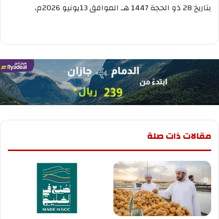
بتاريخ 28 ذو الحجة 1447 هـ الموافق 13يونيو 2026م،
مقالات ذات صلة