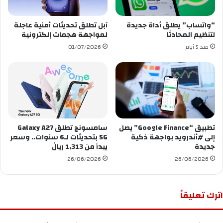
“واتساب” يطلق أداة جديدة
آبل تطلق تحديثات أمنية عاجلة
لتنظيم المحادثا
لمواجهة هجمات إلكترونية
منذ 5 أيام
01/07/2026
‏تطبيق “Google Finance” يصل
سامسونج تطلق Galaxy A27
إلى ⁧‫#أندرويد‬⁩ بواجهة ذكية
5G بتحديثات لـ6 سنوات.. وسعر
جديدة
يبدأ من 1,313 ريالً
26/06/2026
26/06/2026
اترك تعليقاً