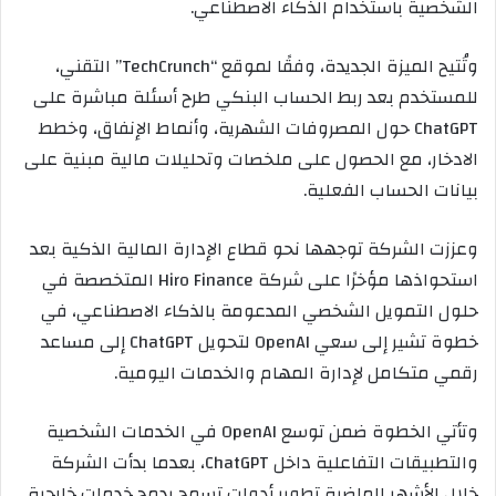
الشخصية باستخدام الذكاء الاصطناعي.
وتُتيح الميزة الجديدة، وفقًا لموقع “TechCrunch” التقني،
للمستخدم بعد ربط الحساب البنكي طرح أسئلة مباشرة على
ChatGPT حول المصروفات الشهرية، وأنماط الإنفاق، وخطط
الادخار، مع الحصول على ملخصات وتحليلات مالية مبنية على
بيانات الحساب الفعلية.
وعززت الشركة توجهها نحو قطاع الإدارة المالية الذكية بعد
استحواذها مؤخرًا على شركة Hiro Finance المتخصصة في
حلول التمويل الشخصي المدعومة بالذكاء الاصطناعي، في
خطوة تشير إلى سعي OpenAI لتحويل ChatGPT إلى مساعد
رقمي متكامل لإدارة المهام والخدمات اليومية.
وتأتي الخطوة ضمن توسع OpenAI في الخدمات الشخصية
والتطبيقات التفاعلية داخل ChatGPT، بعدما بدأت الشركة
خلال الأشهر الماضية تطوير أدوات تسمح بدمج خدمات خارجية