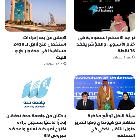
تراجع الأسهم السعودية في
الإعلان عن ‏بدء إجراءات
ختام الأسبوع.. والمؤشر يفقد
استكمال منح أراضٍ لـ 2418
76 نقطة
مستفيدًا في ⁧‫جدة‬⁩ و ⁧‫رابغ‬⁩ و
منذ 9 ساعات
منذ 9 ساعات
هيئة النقل توقّع مذكرة
باحثتان من جامعة جدة تحققان
تفاهم مع هيونداي وكيا لتعزيز
إنجازًا عالميًا بتسجيل براءة
حلول التنقل الذكي في
اختراع أمريكية لعلاج واعد ضد
المملكة
فيروس HIV