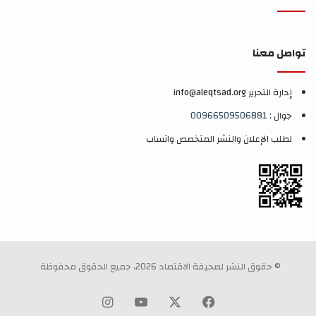
تواصل معنا
إدارة التحرير info@aleqtsad.org
جوال :
00966509506881
لطلب الإعلان والنشر المتخصص واتساب
© حقوق النشر لصحيفة الاقتصاد 2026، جميع الحقوق محفوظة
‫X
فيسبوك
‫YouTube
انستقرام