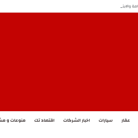
امة والابتكار بحصولها على إنجازين وطني ودولي
عقار
سيارات
اخبار الشركات
اقتصاد تك
منوعات و مش