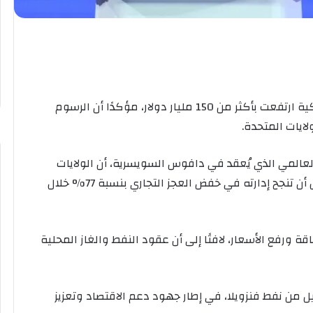
قال الرئيس الأمريكي دونالد ترمب إن الصادرات الأمريكية ارتفعت بأكثر من 150 مليار دولار، مؤكدًا أن الرسوم
ايات المتحدة.
المي الذي يُعقد في دافوس السويسرية، أن الولايات
المتحدة كانت تخسر أكثر من تريليون دولار سنويًا، قبل أن تنجح إدارته في خفض العجز التجاري بنسبة 77% خلال
ورفع الأسعار، لافتًا إلى أن عقود النفط والغاز المحلية
ات المتحدة تقاسمت 50 مليون برميل من نفط فنزويلا، في إطار جهود دعم الاقتصاد وتعزيز