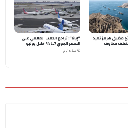
فتح مضيق هرمز تعيد
“إياتا”: تراجع الطلب العالمي على
تخفف مخاوف
السفر الجوي 1.7% خلال يونيو
منذ 5 أيام