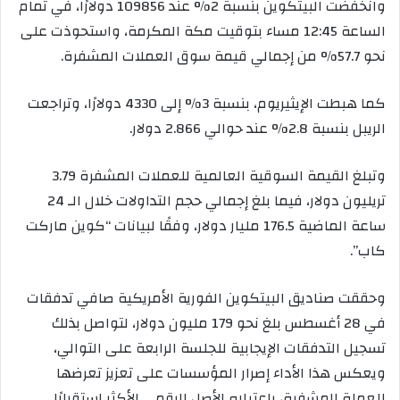
وانخفضت البيتكوين بنسبة 2% عند 109856 دولارًا، في تمام
الساعة 12:45 مساء بتوقيت مكة المكرمة، واستحوذت على
نحو 57.7% من إجمالي قيمة سوق العملات المشفرة.
كما هبطت الإيثيريوم، بنسبة 3% إلى 4330 دولارًا، وتراجعت
الريبل بنسبة 2.8% عند حوالي 2.866 دولار.
وتبلغ القيمة السوقية العالمية للعملات المشفرة 3.79
تريليون دولار، فيما بلغ إجمالي حجم التداولات خلال الـ 24
ساعة الماضية 176.5 مليار دولار، وفقًا لبيانات “كوين ماركت
كاب”.
وحققت صناديق البيتكوين الفورية الأمريكية صافي تدفقات
في 28 أغسطس بلغ نحو 179 مليون دولار، لتواصل بذلك
تسجيل التدفقات الإيجابية للجلسة الرابعة على التوالي،
ويعكس هذا الأداء إصرار المؤسسات على تعزيز تعرضها
للعملة المشفرة، باعتباره الأصل الرقمي الأكثر استقرارًا