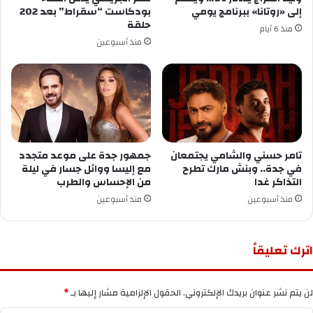
إلى «روتانا» ببرنامج يومي
بودكاست “سقراط” بعد 202
حلقة
منذ 6 أيام
منذ أسبوعين
تامر حسني والشامي يجتمعان
جمهور جدة على موعد متجدد
في جدة.. وبنش مارك تطرح
مع إليسا ووائل جسار في ليلة
التذاكر غدا
من الإحساس والطرب
منذ أسبوعين
منذ أسبوعين
اترك تعليقاً
لن يتم نشر عنوان بريدك الإلكتروني.
الحقول الإلزامية مشار إليها بـ
*