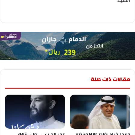
الفنية.
مقالات ذات صلة
وليد الفراج يغادر MBC وينضم
عمر الجريسي يعلن انتهاء