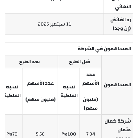
النهائي
رد الفائض
11 سبتمبر 2025
(إن وجد)
المساهمون في الشركة
قبل الطرح
بعد الطرح
عدد
الأسهم
عدد الأسهم
المساهمون
نسبة
نسبة
الملكية
الملكية
(مليون
(مليون سهم)
سهم)
شركة كمال
عثمان
%
70
5.56
%100
7.94