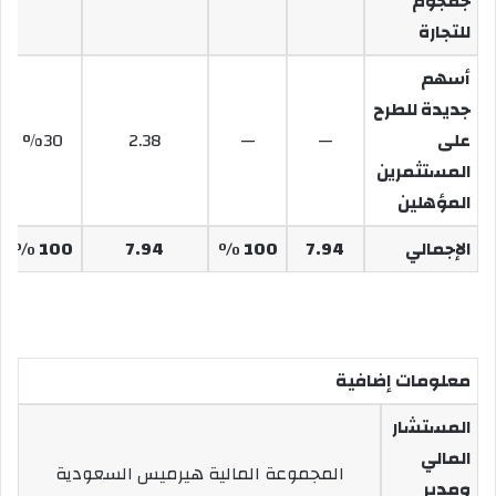
جمجوم
للتجارة
أسهم
جديدة للطرح
على
—
—
2.38
30
%
المستثمرين
المؤهلين
الإجمالي
7.94
100 %
7.94
100 %
معلومات إضافية
المستشار
المالي
المجموعة المالية هيرميس السعودية
ومدير