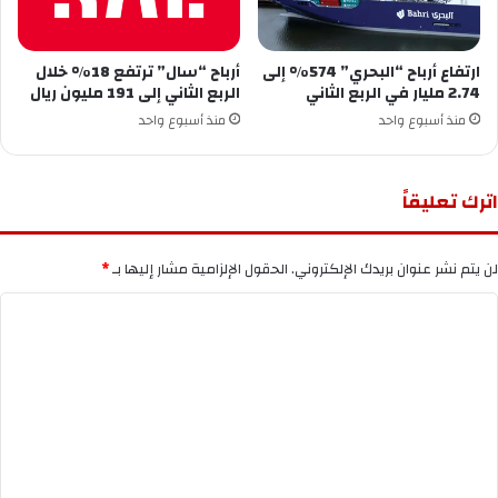
ارتفاع أرباح “البحري” 574% إلى
أرباح “سال” ترتفع 18% خلال
2.74 مليار في الربع الثاني
الربع الثاني إلى 191 مليون ريال
منذ أسبوع واحد
منذ أسبوع واحد
اترك تعليقاً
لن يتم نشر عنوان بريدك الإلكتروني.
الحقول الإلزامية مشار إليها بـ
*
ا
ل
ت
ع
ل
ي