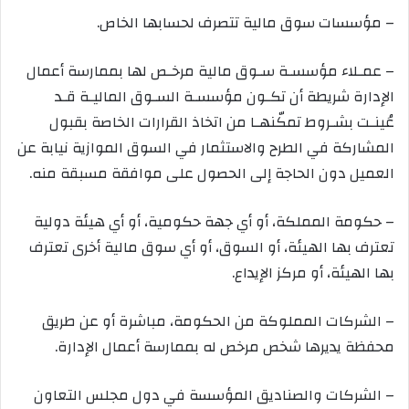
– مؤسسات سوق مالية تتصرف لحسابها الخاص
.
– عمـلاء مؤسسـة سـوق مالية مرخـص لها بممارسة أعمال
الإدارة شريطة أن تكـون مؤسسـة السـوق الماليـة قـد
عُينـت بشـروط تمكّنهـا من اتخاذ القرارات الخاصة بقبول
المشاركة في الطرح والاستثمار في السوق الموازية نيابة عن
العميل دون الحاجة إلى الحصول على موافقة مسبقة منه
.
– حكومة المملكة، أو أي جهة حكومية، أو أي هيئة دولية
تعترف بها الهيئة، أو السوق، أو أي سوق مالية أخرى تعترف
بها الهيئة، أو مركز الإيداع
.
– الشركات المملوكة من الحكومة، مباشرة أو عن طريق
محفظة يديرها شخص مرخص له بممارسة أعمال الإدارة
.
– الشركات والصناديق المؤسسة في دول مجلس التعاون