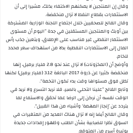
وقال إن المنتجين لا يمكنهم الاكتفاء بذلك، مشيرا إلى أن
الاستثمارات بقطاع النفط لا تزال منخفضة.
وقال الفالح للصحفيين خلال اجتماع اللجنة الوزارية المشتركة
بين أوبك والمنتجين المستقلين في جدة ”اليوم أن مستوى
الاستثمار النفطي غير مناسب على الإطلاق، ويتعين جذب رأس
المال إلى الاستثمارات النفطية بدلا من استهداف سعر محدد
للخام.
وأوضح أن (المخزونات) لا تزال عند نحو 2.8 مليار برميل، إنها
منخفضة كثيرا عن ذروة 2017 البالغة 3.12 (مليار برميل) لكنها
تظل فوق مستواها وقت بدء تكون التخمة“.
وتابع الفالح ”علينا التحلي بالصبر، فلا نريد التسرع ولا نريد في
الوقت نفسه أن نركن إلى الرضا عما تحقق والاستماع لما
يتردد عن ’إنجاز المهمة‘ وأشياء من هذا القبيل“.
وقال الفالح أيضا إنه لا تزال هناك العديد من المتغيرات في
السوق نظرا للضبابية بشأن الطلب وظهور إمدادات جديدة
بوتيرة أسرع من المتوقع.