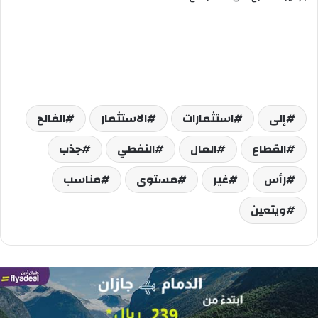
إلى
استثمارات
الاستثمار
الفالح
القطاع
المال
النفطي
جذب
رأس
غير
مستوى
مناسب
ويتعين