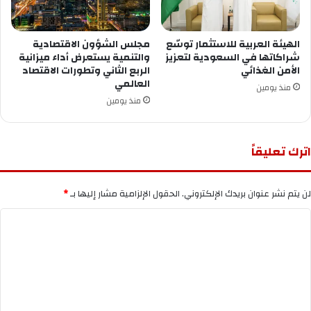
الهيئة العربية للاستثمار توسّع
مجلس الشؤون الاقتصادية
شراكاتها في السعودية لتعزيز
والتنمية يستعرض أداء ميزانية
الأمن الغذائي
الربع الثاني وتطورات الاقتصاد
العالمي
منذ يومين
منذ يومين
اترك تعليقاً
لن يتم نشر عنوان بريدك الإلكتروني.
الحقول الإلزامية مشار إليها بـ
*
ا
ل
ت
ع
ل