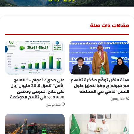
مقالات ذات صلة
هيئة النقل توقّع مذكرة تفاهم
على مدى 7 أعوام .. “العلاج
مع هيونداي وكيا لتعزيز حلول
الآمن” تنفق 30.6 مليون ريال
التنقل الذكي في المملكة
على علاج المرضى وتحقق
99.30% في تقييم الحوكمة
منذ يومين
منذ يومين