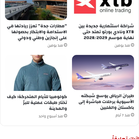
شراكة استثمارية جديدة بين
“مطارات جدة” تعزز ريادتها في
XTB ونادي بورتو تمتد حتى
الاستدامة والابتكار بحصولها
نهاية موسم 2028/2029
على إنجازين وطني ودولي
منذ يومين
منذ يومين
طيران الرياض يوسع شبكته
كولومبيا للأيام المتحركة: كيف
الآسيوية برحلات مباشرة إلى
تختار طبقات عملية للبرّ
باكستان والفلبين
والمدينة
منذ 7 أيام
منذ أسبوع واحد
اترك تعليقاً