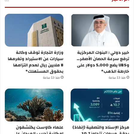
خبير دولي : البنوك المركزية
وزارة التجارة توقف وكالة
ترفع سرعة الحصان الأصفر…
سيارات عن الاستيراد وتغرمها
وUBS يضع 5,000 دولار على
8 ملايين ريال لعدم التزامها
خارطة الذهب*
بحقوق المستهلك*
منذ 13 ساعة
منذ 13 ساعة
مركز الإسناد والتصفية (إنفاذ)
علماء كاوست يكتشفون
يحقق مبيعات تتجاوز 10.7
إمكانية تدريب المرجان على