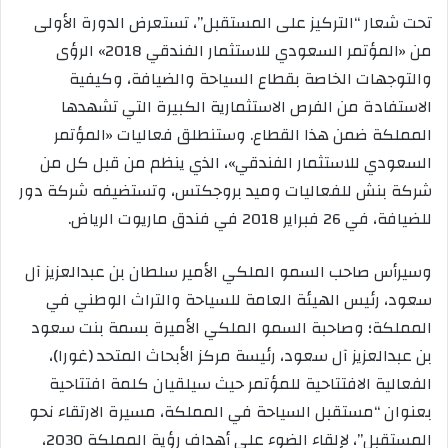
تحت شعار “التركيز على المستقبل”، تستعرض الدورة الأولى
من «المؤتمر السعودي للاستثمار الفندقي 2018» الرؤى
والتوجهات الخاصة بقطاع السياحة والضيافة، وكيفية
الاستفادة من الفرص الاستثمارية الكبيرة التي تشهدها
المملكة ضمن هذا القطاع. وستنطلق فعاليات «المؤتمر
السعودي للاستثمار الفندقي»، الذي ينظم من قبل كل من
شركة بنش للفعاليات وميد بروجكتس، وتستضيفه شركة دور
للضيافة، في 26 فبراير 2018 في فندق ماريوت الرياض.
وسيرأس صاحب السمو الملكي الأمير سلطان بن عبدالعزيز آل
سعود، رئيس الهيئة العامة للسياحة والتراث الوطني في
المملكة؛ وصاحبة السمو الملكي الأميرة بسمة بنت سعود
بن عبدالعزيز آل سعود، رئيسة مركز الأبحاث المتحد (غورا)،
الفعالية الافتتاحية للمؤتمر حيث سيلقيان كلمة افتتاحية
بعنوان “مستقبل السياحة في المملكة، مسيرة الارتقاء نحو
المستقبل”، لإلقاء الضوء على أهداف رؤية المملكة 2030،