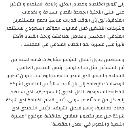
إلى تنويع الاقتصاد ومصادر الدخل، وزيادة الاهتمام والتركيز
على البنى التحتية الجديدة لقطاع السياحة والخدمات
الفندقية، نرى بأن الوقت قد بات مناسباً لجمع المستثمرين
وشركات التشغيل خلال فعاليات المؤتمر السعودي للاستثمار
الفندقي، المخصص بالكامل لمناقشة وبحث القضايا الأكثر
تأثيراً على مسيرة نمو القطاع الفندقي في المملكة”.
وسيتضمن جدول أعمال المؤتمر مشاركات هامة لنخبة من
أبرز المتحدثين مثل جيرالد لولس، رئيس المجلس العالمي
للسياحة والسفر، الذي سيدير جلسة حوارية تحت عنوان “تطوير
الوجهات”؛ بالإضافة إلى يان ألبرخت، الرئيس التنفيذي لشركة
الخطوط السعودية للنقل الجوي (السعودية)، الذي سينضم
إليه كل من عبدالله عيسوني، رئيس قسم الضيافة لدى شركة
معاد العالمية، وياسر فيصل الشريف، الرئيس التنفيذي لدى
شركة جبل عمر للتطوير العقاري لمناقشة موضوع “مسيرة
التنمية والتطوير في المدن المقدسة”.