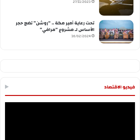
27/11/2023
تحت رعاية أمير مكة .. “روشن” تضع حجر
الأساس لـ مشروع “مرافي”
16/02/2024
فيديو الاقتصاد
مشغل
الفيديو