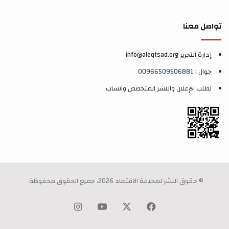
تواصل معنا
إدارة التحرير info@aleqtsad.org
جوال :
00966509506881
لطلب الإعلان والنشر المتخصص واتساب
© حقوق النشر لصحيفة الاقتصاد 2026، جميع الحقوق محفوظة
‫X
فيسبوك
‫YouTube
انستقرام