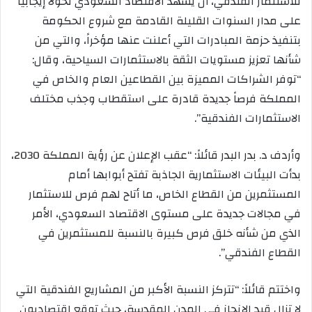
للاستثمار الفندقي، أن يشهد الاقتصاد السعودي تحولاً إيجابياً
على مدار السنوات القليلة القادمة مع شروع الحكومة
بتنفيذ حزمة المبادرات التي أعلنت عنها مؤخراً، والتي من
شأنها تعزيز مستويات الثقة بالاستثمارات السياحية، وقال:
“توفر الشراكات المميزة بين القطاعين العام والخاص في
المملكة فرصاً جديدة قادرة على استقطاب وجذب مختلف
الاستثمارات الفندقية”.
وأردف د. بدر البدر قائلاً: “عقب الإعلان عن رؤية المملكة 2030،
بدأت البيئات الاستثمارية الجاذبة تفتح أبوابها أمام
المستثمرين من القطاع الخاص، ما أتاح لهم فرص للاستثمار
في مجالات جديدة على مستوى الاقتصاد السعودي، الأمر
الذي من شأنه خلق فرص كبيرة بالنسبة للمستثمرين في
القطاع الفندقي”.
واختتم قائلاً: “تتركز النسبة الأكبر من المشاريع الفندقية التي
لا تزال قيد الإنجاز في المدن المقدسة، حيث توقع اقتصاديون