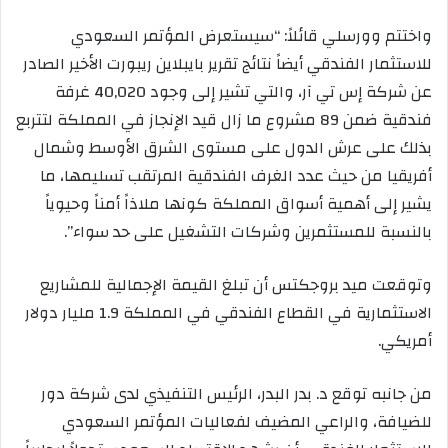
واختتم وورسلي قائلاً: “سيستعرض المؤتمر السعودي
للاستثمار الفندقي أيضاً نتائج تقرير بايبلاين ريبورت الأخير الصادر
عن شركة إس تي آر، والتي تشير إلى وجود 40,020 غرفة
فندقية ضمن 89 مشروع ما زال قيد الإنجاز في المملكة لتتربع
بذلك على عرش الدول على مستوى الشرق الأوسط وشمال
أفريقيا من حيث عدد الغرف الفندقية المرتقب تسليمها، ما
يشير إلى أهمية أسواق المملكة كونها ملاذاً أمناً وحيوياً
بالنسبة للمستثمرين وشركات التشغيل على حد سواء”.
وتوقعت ميد بروجكتس أن تبلغ القيمة الإجمالية للمشاريع
الاستثمارية في القطاع الفندقي في المملكة 1.9 مليار دولار
أمريكي.
من جانبه توقع د. بدر البدر، الرئيس التنفيذي لدى شركة دور
للضيافة، والراعي المضيف لفعاليات المؤتمر السعودي