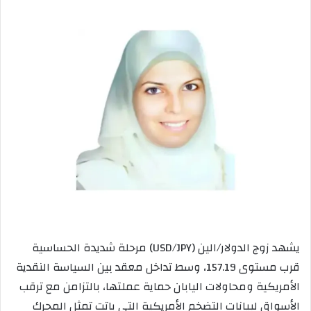
يشهد زوج الدولار/الين (USD/JPY) مرحلة شديدة الحساسية
قرب مستوى 157.19، وسط تداخل معقد بين السياسة النقدية
الأمريكية ومحاولات اليابان حماية عملتها، بالتزامن مع ترقب
الأسواق لبيانات التضخم الأمريكية التي باتت تمثل المحرك