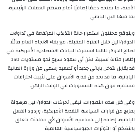
الآمنة، ما يمنحه دعمًا إضافيًا أمام معظم العملات الرئيسية،
بما فيها الين الياباني.
ويتوقع محللون استمرار حالة التذبذب المرتفعة في تداولات
الدولار/الين خلال الفترة المقبلة، مع بقاء الاتجاه العام مائلًا
لصالح الدولار طالما استمرت البيانات الاقتصادية الأمريكية في
إظهار متانة نسبية. لكن أي صعود سريع نحو مستويات 160
قد يقابل بتدخل ياباني جديد أو تصعيد رسمي من وزارة المالية
اليابانية، ما قد يحد من قدرة الأسواق على تثبيت اختراقات
مستقرة فوق هذه المستويات في الوقت الراهن.
وفي ظل هذه التطورات، تبقى تحركات الدولار/الين مرهونة
بمزيج من قرارات السياسة النقدية الأمريكية، وردود الفعل
اليابانية، إضافة إلى حساسية الأسواق لأي مفاجآت تتعلق
بالتضخم أو التوترات الجيوسياسية العالمية