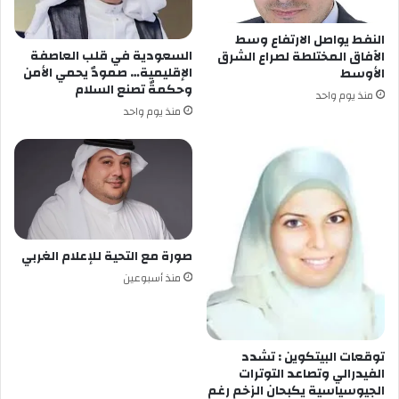
النفط يواصل الارتفاع وسط
السعودية في قلب العاصفة
الآفاق المختلطة لصراع الشرق
الإقليمية… صمودٌ يحمي الأمن
الأوسط
وحكمةٌ تصنع السلام
منذ يوم واحد
منذ يوم واحد
صورة مع التحية للإعلام الغربي
منذ أسبوعين
توقعات البيتكوين : تشدد
الفيدرالي وتصاعد التوترات
الجيوسياسية يكبحان الزخم رغم