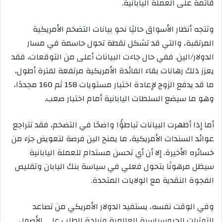
قائمة على العملة اليابانية.
وتتجه أنظار الأسواق حاليًا نحو بيانات التضخم الأمريكية
المرتقبة، والتي قد تشكل نقطة تحول حاسمة في مسار
الدولار/الين. ففي حال جاءت البيانات أعلى من التوقعات، فقد
يعزز ذلك رهانات بقاء الفائدة الأمريكية مرتفعة لفترة أطول،
ما قد يدفع الزوج لإعادة اختبار مستويات 158 ثم 160 مجددًا،
وهو ما سيضع السلطات اليابانية أمام اختبار صعب.
أما إذا أظهرت البيانات تباطؤًا واضحًا في التضخم، فقد تتراجع
عوائد السندات الأمريكية، ما يمنح الين فرصة لتعويض جزء من
خسائره الأخيرة. إلا أن أي تحسن مستدام للعملة اليابانية
سيظل مرهونًا بتحول فعلي في سياسة بنك اليابان وتقليص
الفجوة النقدية مع الولايات المتحدة.
وفي الوقت نفسه، يستفيد الدولار الأمريكي من تصاعد
التوترات الجيوسياسية العالمية وزيادة الطلب على الأصول