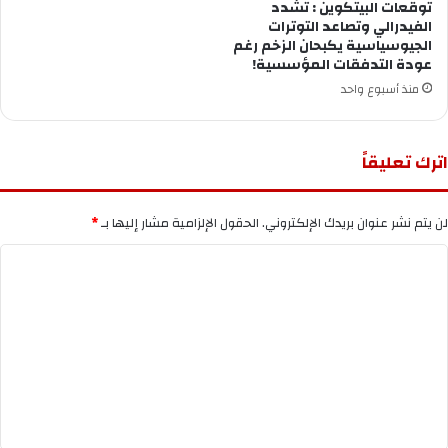
توقعات البيتكوين : تشدد
الفيدرالي وتصاعد التوترات
الجيوسياسية يكبحان الزخم رغم
عودة التدفقات المؤسسية!
منذ أسبوع واحد
اترك تعليقاً
لن يتم نشر عنوان بريدك الإلكتروني.
الحقول الإلزامية مشار إليها بـ
*
ا
ل
ت
ع
ل
ي
ق