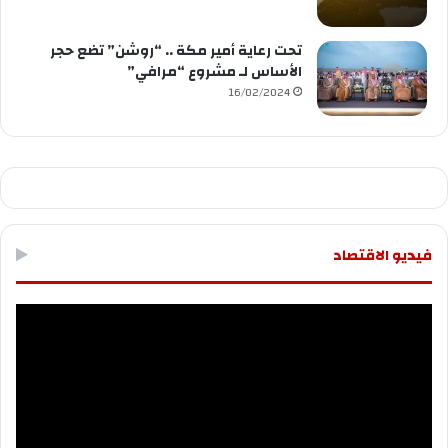
تحت رعاية أمير مكة .. “روشن” تضع حجر
الأساس لـ مشروع “مرافي”
16/02/2024
فيديو الاقتصاد
مشغل
الفيديو