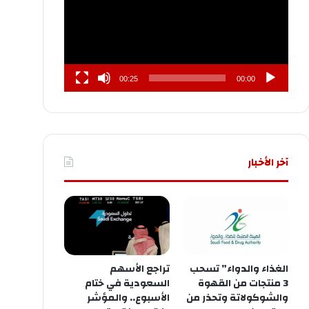
00:25
00:00
آخر الأخبار
الغذاء والدواء” تسحب
تراجع الأسهم
3 منتجات من القهوة
السعودية في ختام
والشوكولاتة وتحذر من
الأسبوع.. والمؤشر