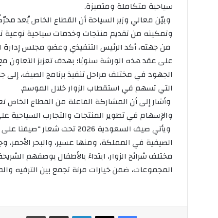
سياحية متكاملة ومتميزة.
‎ وبيّن معالي وزير السياحة أن القطاع الخاص يُعد محر
وتمكينه من تقديم منتجات وخدمات سياحية نوعية تل
‎ من جهته، أكد الرئيس التنفيذي وعضو مجلس إدارة ا
على عقد هذه الورشة سنويًا؛ بهدف تعزيز التعاون م
الجهود في مختلف مراحل تنفيذ برنامج الصيف، إلى جا
التي تسهم في استقطاب الزوار خلال الموسم.
‎ وأشار إلى أن المشاركة الفاعلة من القطاع الخاص 
والإسهام في تطوير المنتجات والتجارب السياحية على 
‎ ويأتي صيف السعودية 2026 تحت 
الصيفية في المملكة، ومنها عسير، والبحر الأحمر، و
مختلف شرائح الزوار، ابتداءً بالأطفال بوصفهم الشريح
المجموعات، ضمن خيارات مرنة تجمع بين الترفيه وال
فيسبوك
‫X
لينكدإن
مشاركة عبر البريد
طباعة