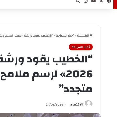
‫X
فيسبوك
‫YouTube
انستقرام
بحث عن
الرئيسية
/
أخبار السياحة
/
“الخطيب يقود ورشة «صيف السعودية 2026» لرسم ملامح موسم سياحي متجدد
أخبار السياحة
“الخطيب يقود ورشة
2026» لرسم ملا
متجدد”
الاقتصاد
14/05/2026