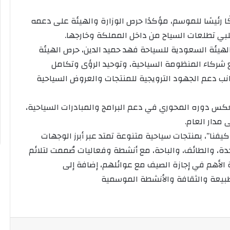
ّكًا رئيسًا للموسم، مؤكدًا حرص الوزارة والهيئة على دعمه
بي تطلعات السياح من داخل المملكة وخارجها.
لهيئة السعودية للسياحة فهد حميد الدين، حرص الهيئة
ع شركاء المنظومة السياحية، وتوحيد الرؤى وتكامل
نب دعم الجهود الترويجية للمنتجات والعروض السياحية
تعكس دوره المحوري في دعم البرامج والمبادرات السياحية،
مدار العام.
شعار “صيفنا على كيفنا”، بمنتجات سياحية متنوعة تمتد عبر أبرز الوجهات
جدة، والطائف، والباحة، مع أنشطة وفعاليات صُممت لتلائم
ة الأهم في إجازة الصيف مع عوائلهم، إضافة إلى
طبيعة والثقافة والأنشطة الموسمية