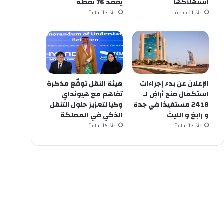
استهلاكها
يفقد 76 نقطة
منذ 11 ساعة
منذ 13 ساعة
الإعلان عن ‏بدء إجراءات
هيئة النقل توقّع مذكرة
استكمال منح أراضٍ لـ
تفاهم مع هيونداي
وكيا لتعزيز حلول التنقل
و ⁧‫رابغ‬⁩ و ⁧‫الليث‬⁩
الذكي في المملكة
منذ 13 ساعة
منذ 15 ساعة