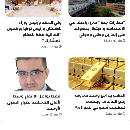
“مطارات جدة” تعزز ريادتها في
ولي العهد ورئيس وزراء
الاستدامة والابتكار بحصولها
باكستان ورئيس تركيا يوقعون
على إنجازين وطني ودولي
“اتفاقية مكة للدفاع
المشترك”
منذ 43 دقيقة
منذ 12 ساعة
الذهب يتراجع وسط مخاوف
النفط يواصل الارتفاع وسط
رفع الفائدة.. ويستعد
الآفاق المختلطة لصراع الشرق
لمكسب أسبوعي بنحو 5%
الأوسط
منذ 13 ساعة
منذ 13 ساعة