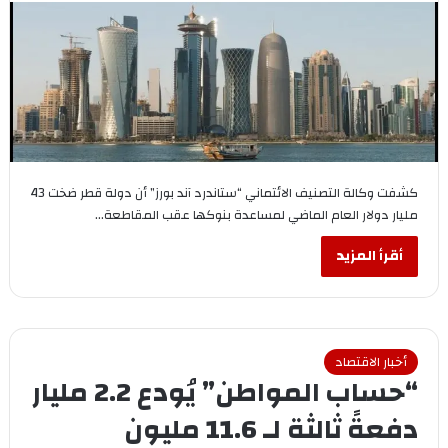
كشفت وكالة التصنيف الائتماني “ستاندرد آند بورز” أن دولة قطر ضخت 43
مليار دولار العام الماضي لمساعدة بنوكها عقب المقاطعة…
أقرأ المزيد
أخبار الاقتصاد
“حساب المواطن” يُودع 2.2 مليار
دفعةً ثالثة لـ 11.6 مليون