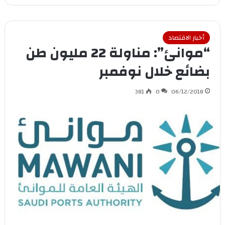
أخبار الاقتصاد
“موانئ”: مناولة 22 مليون طن
بضائع خلال نوفمبر
381
0
06/12/2018