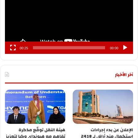
00:25
00:00
آخر الأخبار
الإعلان عن ‏بدء إجراءات
هيئة النقل توقّع مذكرة
استكمال منح أراضٍ لـ 2418
تفاهم مع هيونداي وكيا لتعزيز