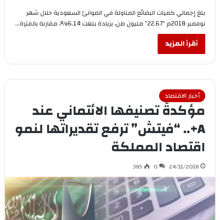
بلغ إجمالي كميات البضائع المناولة في الموانئ السعودية خلال شهر
نوفمبر 2018م “22.67” مليون طن، بزيادة بلغت 6.14%، مقارنة بالفترة…
أقرأ المزيد
أخبار الاقتصاد
مؤكدةً تصنيفها الائتماني عند
A+.. “فيتش” ترفع تقديراتها لنمو
اقتصاد المملكة
385
0
24/11/2018