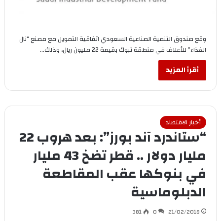
وقع صندوق التنمية الصناعية السعودي اتفاقية التمويل مع مصنع “نال
الغذاء” للأعلاف في منطقة تبوك بقيمة 22 مليون ريال، وذلك…
أقرأ المزيد
أخبار الاقتصاد
“ستاندرد آند بورز”: بعد هروب 22
مليار دولار .. قطر تضخ 43 مليار
في بنوكها عقب المقاطعة
الدبلوماسية
381
0
21/02/2018