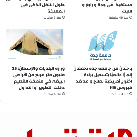
مستفيدًا في ⁧‫جدة‬⁩ و ⁧‫رابغ‬⁩ و
حلول التنقل الذكي في
المملكة
منذ 49 دقيقة
منذ 3 ساعات
باحثتان من جامعة جدة تحققان
وزارة البلديات والإسكان: 15
إنجازًا عالميًا بتسجيل براءة
مليون متر مربع من الأراضي
اختراع أمريكية لعلاج واعد ضد
البيضاء في منطقة القصيم
فيروس HIV
دخلت التطوير أو التداول
منذ 4 ساعات
منذ 4 ساعات