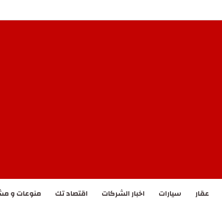
أرامكو” في جازان
عقار
سيارات
اخبار الشركات
اقتصاد تك
منوعات و مش