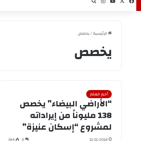
‫X
فيسبوك
‫YouTube
انستقرام
بحث عن
الرئيسية
/
يخصص
يخصص
أخبار العقار
“الأراضي البيضاء” يخصص
138 مليوناً من إيراداته
لمشروع “إسكان عنيزة”
384
0
11/11/2018