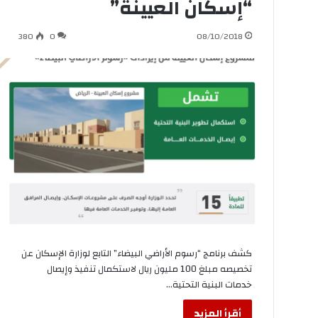
“إسكان العيينة”
380
0
08/10/2018
كشف برنامج “رسوم الأراضي البيضاء” التابع لوزارة الإسكان عن
تخصيصه مبلغ 100 مليون ريال لاستكمال تنفيذ وإيصال
خدمات البنية التحتية…
أقرأ المزيد