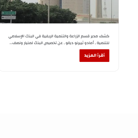
كشف مدير قسم الزراعة والتنمية الريفية في البنك الإسلامي
للتنمية , أمادو ثييرنو ديالو , عن تخصيص البنك لمليار ونصف…
أقرأ المزيد