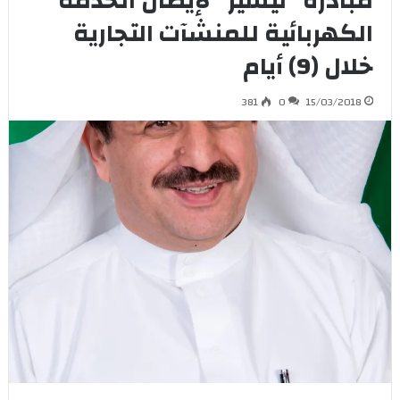
مبادرة “تيسير” لإيصال الخدمة
الكهربائية للمنشآت التجارية
خلال (9) أيام
381
0
15/03/2018