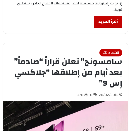
إن بوابة إلكترونية مستقلة لحصر مستحقات القطاع الخاص، ستطلق
قريبا…
أقرأ المزيد
اقتصاد تك
سامسونج” تعلن قراراً “صادماً”
بعد أيام من إطلاقها “جلاكسي
إس 9”
370
0
28/02/2018