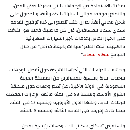
يمكنك الاستفادة من الإعفاءات التي توفرها بعض المدن،
والتمتع بموقف مجاني لسيارتك الكهربائية، والحصول على
شحن مجاني أيضاً. لذا إن كنت تتطلع إلى خيار توفيري تقدمه
سكاي سكانر للمسافرين، فإن كل ما عليك فعله هو الضغط
على الخيار الخاص بخدمات تأجير السيارات الكهربائية
والهجينة، تحت الفلتر “سيارات بانبعاثات أقل” من خلال
الموقع
سكاي سكانر
“.
و
كشفت الدراسات التي أجرتها الشركة حول أفضل الوجهات
للرحلات البرية بالنسبة للمسافرين من المملكة العربية
السعودية في الآونة الأخيرة، عن تصدر وجهات دول منطقة
الشرق الأوسط وبنسبة
58
في المئة قائمة الإجازات المفضلة
للرحلات البرية، وتلتها الدول الأوروبية وبنسبة
15
في المئة،
بينما جاءت إفريقيا في المرتبة الثالثة وبنسبة
9
بالمئة.
وتستعرض “سكاي سكانر” ثلاث وجهات رئيسية يمكن