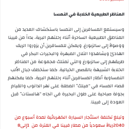
المناظر الطبيعية الخلابة في النمسا
وسيستمع المسافرين إلى النمسا باستكشاف العديد من
المناطق الطبيعية الساحرة أثناء رحلتهم البرية، بدءاً من فيينا
ووصولاً إلى سالزبورغ. ويمكن للمسافرين أن يزوروا الريف
الهادئ ويشاهدوا التلال المبهرة والبحيرات البكر في
طريقهم إلى سالزبورغ والتي تمتلك مجموعة من المناظر
الخلابة الشبيهة بالقصص الخيالية. كما ستخطف جبال الألب
النمساوية أنظار المسافرين أثناء رحلتهم البرية، كما يمكنهم
قضاء المساء في “ميلك” المطلة على نهر الدانوب والقيام
بجولة صباحية على طول البحيرة في اتجاه “هالستات” قبل
العودة إلى فيينا.
وتبلغ تكلفة استئجار السيارة الكهربائية لمدة أسبوع من
2040
ريالاً سعودياً من مطار فيينا في الفترة من
1
إلى
8