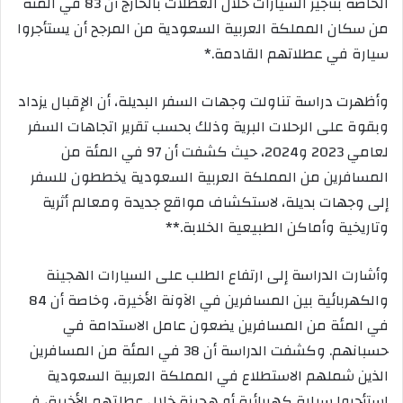
الخاصة بتأجير السيارات خلال العطلات بالخارج أن
83
في المئة
من سكان المملكة العربية السعودية من المرجح أن يستأجروا
سيارة في
عطلاتهم القادمة.*
وأظهرت دراسة تناولت وجهات السفر البديلة، أن الإقبال يزداد
وبقوة على الرحلات البرية وذلك بحسب تقرير اتجاهات السفر
لعامي
2023
و
2024
، حيث كشفت أن
97
في المئة من
المسافرين من المملكة العربية السعودية يخططون للسفر
إلى وجهات بديلة، لاستكشاف مواقع جديدة ومعالم أثرية
وتاريخية وأماكن الطبيعية الخلابة.**
وأشارت الدراسة إلى ارتفاع الطلب على السيارات الهجينة
والكهربائية بين المسافرين في الآونة الأخيرة، وخاصة أن
84
في المئة من المسافرين يضعون عامل الاستدامة في
حسبانهم. وكشفت الدراسة أن
38
في المئة من المسافرين
الذين شملهم الاستطلاع في المملكة العربية السعودية
استأجروا سيارة كهربائية أو هجينة خلال عطلتهم الأخيرة، في