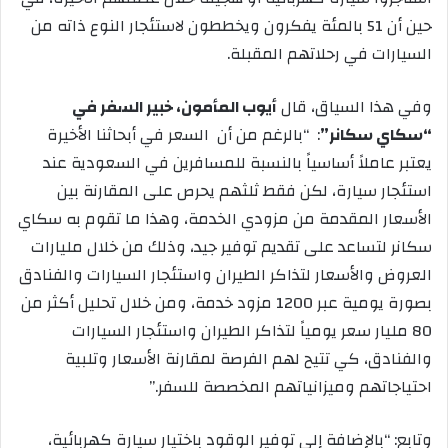
حين أن
51
بالمئة يفكرون ويخططون لاستئجار النوع ذاته من
السيارات في رحلاتهم المقبلة.
وفي هذا السياق، قال
أيوب المأمون، خبير السفر في
“سكاي سكانر”
: “بالرغم من أن السعر في أبحاثنا الأخيرة
يعتبر عاملاً أساسياً بالنسبة للمسافرين في السعودية عند
استئجار سيارة، لكن فقط ثلثهم يحرص على المقارنة بين
الأسعار المقدمة من مزودي الخدمة، وهذا ما تقوم به سكاي
سكانر لتساعد على تقديم توفير جيد، وذلك من خلال مليارات
العروض والأسعار لتذاكر الطيران واستئجار السيارات والفنادق
بصورة يومية عبر
1200
مزود خدمة، ومن خلال تحليل أكثر من
80
مليار سعر يومياً لتذاكر الطيران واستئجار السيارات
والفنادق، كي تتيح لهم الفرصة لمقارنة الأسعار وتلبية
احتياجاتهم وميزانياتهم المخصصة للسفر.”
وتابع: “بالإضافة إلى توفير الوقود باختيار سيارة كهربائية،