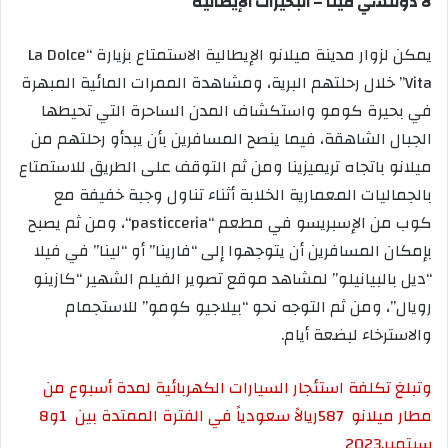
لا دولتشي فيتا – البحيرات الإيطالية
يمكن لزوار مدينة ميلانو الإيطالية الاستمتاع بزيارة “
La Dolce
Vita
” خلال رحلتهم البرية، ومشاهدة الممرات المائية المبهرة
في بحيرة كومو واستكشاف المدن الساحرة التي تحيطها
الجبال الشاهقة، فيما ينصح المسافرين بأن يبدأو رحلتهم من
ميلانو باتجاه تريميزينا ومن ثم التوقف على الطريق للاستمتاع
بالجماليات المعمارية الخلابة أثناء تناول وجبة خفيفة مع
كوب من الإسبريسو في مطعم “
pasticceria
“، ومن ثم يصبح
بإمكان المسافرين أن يتوجهوا إلى “فارينا” أو “لينا” في فيلا
“ديل بالبيانيلو” لمشاهد موقع تصوير الفيلم الشهير “كازينو
رويال”، ومن ثم التوجه نحو “بيلاجيو كومو” للاستجمام
والاسترخاء لبضعة أيام.
وتبلغ تكلفة استئجار السيارات الكهربائية لمدة أسبوع من
مطار ميلانو
587
ريالاً سعودياً في الفترة الممتدة بين
1
و
8
سبتمبر
2023.