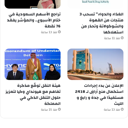
الغذاء والدواء” تسحب 3
تراجع الأسهم السعودية في
منتجات من القهوة
ختام الأسبوع.. والمؤشر يفقد
والشوكولاتة وتحذر من
76 نقطة
استهلاكها
منذ 13 ساعة
منذ 11 ساعة
الإعلان عن ‏بدء إجراءات
هيئة النقل توقّع مذكرة
استكمال منح أراضٍ لـ 2418
تفاهم مع هيونداي وكيا لتعزيز
مستفيدًا في ⁧‫جدة‬⁩ و ⁧‫رابغ‬⁩ و
حلول التنقل الذكي في
المملكة
منذ 13 ساعة
منذ 15 ساعة