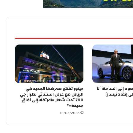
د إلى الساحة: أنا
جيتور تفتتح معرضها الجديد في
لى إنقاذ نيسان
الرياض مع عرض استثنائي لطراز جي
700 تحت شعار «الارتقاء إلى آفاق
جديدة»*
18/06/2026