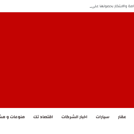
امة والابتكار بحصولها على إنجازين وطني ودولي
عقار
سيارات
اخبار الشركات
اقتصاد تك
منوعات و مش