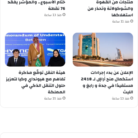
منتجات من القهوة
ختام الأسبوع.. والمؤشر يفقد
والشوكولاتة وتحذر من
76 نقطة
استهلاكها
منذ 13 ساعة
منذ 11 ساعة
الإعلان عن ‏بدء إجراءات
هيئة النقل توقّع مذكرة
استكمال منح أراضٍ لـ 2418
تفاهم مع هيونداي وكيا لتعزيز
مستفيدًا في ⁧‫جدة‬⁩ و ⁧‫رابغ‬⁩ و
حلول التنقل الذكي في
المملكة
منذ 13 ساعة
منذ 15 ساعة