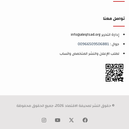
تواصل معنا
إدارة التحرير info@aleqtsad.org
جوال :
00966509506881
لطلب الإعلان والنشر المتخصص واتساب
© حقوق النشر لصحيفة الاقتصاد 2026، جميع الحقوق محفوظة
‫X
فيسبوك
‫YouTube
انستقرام