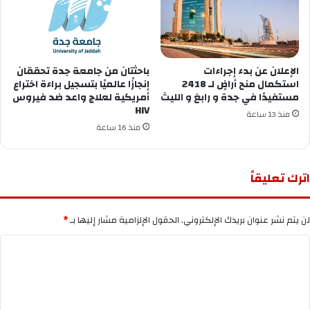
الإعلان عن ‏بدء إجراءات
باحثتان من جامعة جدة تحققان
استكمال منح أراضٍ لـ 2418
إنجازًا عالميًا بتسجيل براءة اختراع
مستفيدًا في ⁧‫جدة‬⁩ و ⁧‫رابغ‬⁩ و ⁧‫الليث‬⁩
أمريكية لعلاج واعد ضد فيروس
HIV
منذ 13 ساعة
منذ 16 ساعة
اترك تعليقاً
لن يتم نشر عنوان بريدك الإلكتروني.
الحقول الإلزامية مشار إليها بـ
*
ا
ل
ت
ع