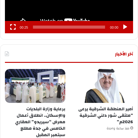
ب
ج
د
ة
00:25
00:00
آخر الأخبار
أمير المنطقة الشرقية يرعى
برعاية وزارة البلديات
“ملتقى شور دلني الشرقية
والإسكان.. انطلاق أعمال
2026م”
معرض “سيريدو” العقاري
الخامس في جدة مطلع
منذ ساعة واحدة
سبتمبر المقبل