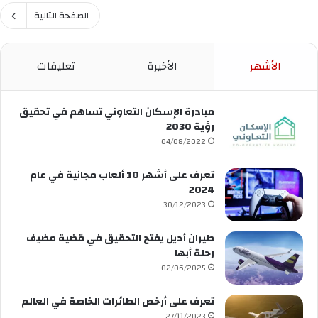
ا
ا
ا
ف
الصفحة التالية
س
ل
ة
ت
إ
ا
ث
س
ل
م
الأشهر
الأخيرة
تعليقات
ك
ف
ا
ا
ن
ر
ن
د
“
مبادرة الإسكان التعاوني تساهم في تحقيق
ق
ا
رؤية 2030
ي
ل
04/08/2022
ة
ع
”
ق
تعرف على أشهر 10 ألعاب مجانية في عام
ت
و
2024
ع
ل
30/12/2023
زّ
”
ز
ل
طيران أديل يفتح التحقيق في قضية مضيف
م
م
رحلة أبها
ه
س
ا
02/06/2025
ت
ر
ق
ا
تعرف على أرخص الطائرات الخاصة في العالم
ب
ت
27/11/2023