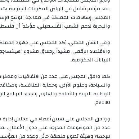
وتابع المجلس مستجدات الأوضاع في المنطقة، وجهود ا
عقد مؤتمر شامل في الرياض للمكونات الجنوبية بهدف 
المجلس إسهامات المملكة في معالجة الوضع الإنسان
والبحرية لدعم الشعب الفلسطيني، مؤكداً أن فلسط
وفي الشأن المحلي، أكد المجلس على جهود المملكة 
والاقتصاد الرقمي، مشيداً بإطلاق مشروع “هيكساجون” 
البيانات الحكومية.
كما وافق المجلس على عدد من الاتفاقيات ومذكرات ال
والسياحة، وعلوم الأرض، وحماية المنافسة، ومكافحة ا
الوطنية للتربية والثقافة والعلوم وتجديد البرنامج 
2030م.
ووافق المجلس على تعيين أعضاء في مجلس إدارة هي
عدد من الموضوعات المدرجة على جدول الأعمال، بما ف
للإحصاء وهيئة تطوير منطقة حائل وعدد من المؤسسات