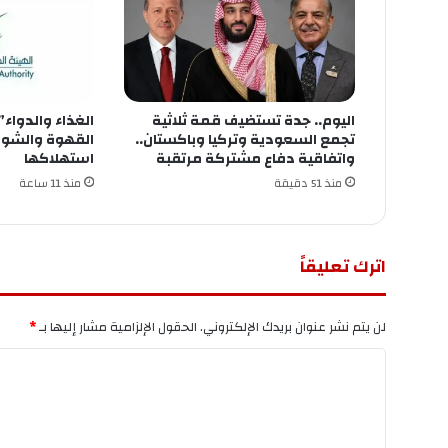
اليوم.. جدة تستضيف قمة ثلاثية
تجمع السعودية وتركيا وباكستان..
القهوة والشوك
واتفاقية دفاع مشتركة مرتقبة
استهلاكها
منذ 51 دقيقة
منذ 11 ساعة
اترك تعليقاً
لن يتم نشر عنوان بريدك الإلكتروني.
الحقول الإلزامية مشار إليها بـ
*
ا
ل
ت