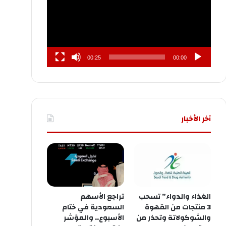
00:25
00:00
آخر الأخبار
الغذاء والدواء” تسحب
تراجع الأسهم
3 منتجات من القهوة
السعودية في ختام
والشوكولاتة وتحذر من
الأسبوع.. والمؤشر