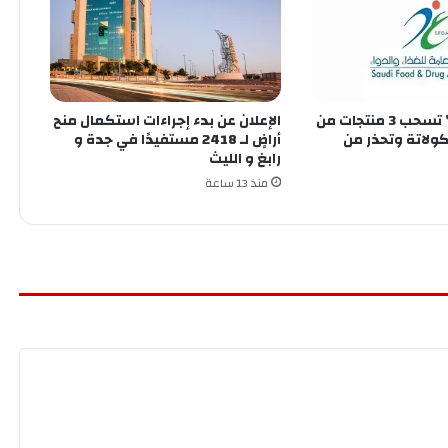
الغذاء والدواء” تسحب 3 منتجات من
الإعلان عن ‏بدء إجراءات استكمال منح
ولاتة وتحذر من
أراضٍ لـ 2418 مستفيدًا في ⁧‫جدة‬⁩ و
منذ 13 ساعة