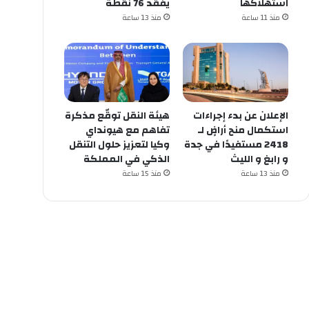
استهلاكها
يفقد 76 نقطة
منذ 11 ساعة
منذ 13 ساعة
الإعلان عن ‏بدء إجراءات
هيئة النقل توقّع مذكرة
استكمال منح أراضٍ لـ
تفاهم مع هيونداي
وكيا لتعزيز حلول التنقل
و ⁧‫رابغ‬⁩ و ⁧‫الليث‬⁩
الذكي في المملكة
منذ 13 ساعة
منذ 15 ساعة