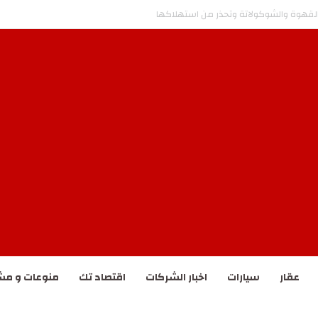
. والمؤشر يفقد 76 نقطة
عقار
سيارات
اخبار الشركات
اقتصاد تك
منوعات و مش