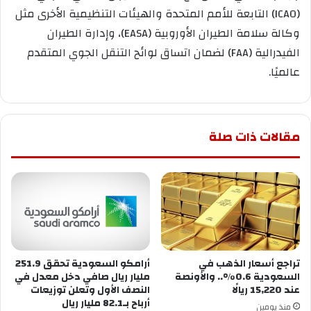
(ICAO) التابعة للأمم المتحدة والهيئات التنظيمية الأخرى مثل
وكالة سلامة الطيران الأوروبية (EASA)، وإدارة الطيران
الفيدرالية (FAA) لضمان اتساق لوائح التنقل الجوي المتقدم
عالميًا.
مقالات ذات صلة
تراجع أسعار الذهب في
أرامكو السعودية تحقق 251.9
السعودية 0.6%.. والأونصة
مليار ريال صافي دخل معدل في
عند 15,220 ريالًا
النصف الأول وتعلن توزيعات
أرباح بـ82.1 مليار ريال
منذ يومين