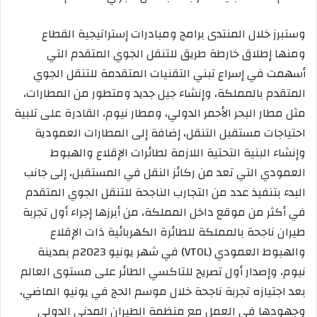
وستبرز خلال المنتدى برامج ومبادرات إستراتيجية القطاع
ومنها إطلاق خارطة طريق للتنقل الجوي المتقدم التي
أسهمت في إسراع تبني التقنيات المتقدمة للتنقل الجوي
المتقدم بالمملكة، وإنشاء جيل جديد ومتطور من المطارات،
مثل مطار البحر الأحمر الدولي، ومطار نيوم، القادرة على تلبية
احتياجات مستقبل التنقل، إضافة إلى المطارات العمودية
وإنشاء البنية التحتية اللازمة لطائرات الإقلاع والهبوط
العمودي التي تعد من ركائز النقل في المستقبل، إلى جانب
البدء بتنفيذ عدد من التجارب الناجحة للتنقل الجوي المتقدم
في أكثر من موقع داخل المملكة، من أبرزها إجراء أول تجربة
طيران ناجحة بالمملكة للطائرة الكهربائية ذات الإقلاع
والهبوط العمودي (VTOL) في شهر يونيو 2023م بمدينة
نيوم، وإصدار أول تصريح للتاكسي الطائر على مستوى العالم
بعد اجتيازه تجربة ناجحة خلال موسم الحج في يونيو الماضي،
وجهودها في العمل مع منظمة الطيران المدني الدولي