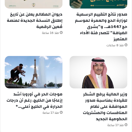
صدور نتائج التقييم الرسمية
ديوان المظالم يعلن عن تاريخ
لوزارة الحج والعمرة لموسم
إطلاق النسخة الجديدة لمنصة
حج 1447هـ.. و”بشرى
مُعين الرقمية
الضيافة” تتصدر فئة الأداء
منذ 16 ساعة
المتميز
منذ 8 ساعات
وزير المالية يرفع الشكر
موجات الحر في أوروبا أشد
للقيادة بمناسبة صدور
إزعاجًا من الخليج، رغم أن درجات
الموافقة على نظام
الحرارة في الخليج أعلى…*
المنافسات والمشتريات
منذ 17 ساعة
الحكومية الجديد
منذ 17 ساعة