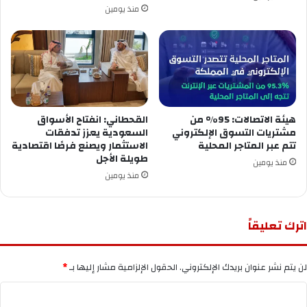
منذ يومين
هيئة الاتصالات: 95% من
القحطاني: انفتاح الأسواق
مشتريات التسوق الإلكتروني
السعودية يعزز تدفقات
تتم عبر المتاجر المحلية
الاستثمار ويصنع فرصًا اقتصادية
طويلة الأجل
منذ يومين
منذ يومين
اترك تعليقاً
لن يتم نشر عنوان بريدك الإلكتروني.
الحقول الإلزامية مشار إليها بـ
*
ا