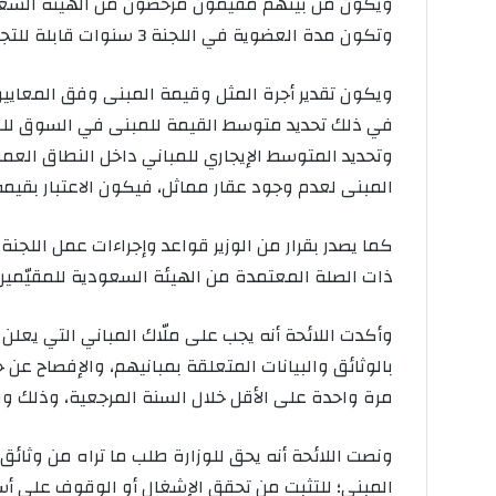
ويكون من بينهم مقيّمون مرخصون من الهيئة السعودية
وتكون مدة العضوية في اللجنة 3 سنوات قابلة للتجديد.
ويكون تقدير أجرة المثل وقيمة المبنى وفق المعايير وآ
في ذلك تحديد متوسط القيمة للمبنى في السوق للعق
وتحديد المتوسط الإيجاري للمباني داخل النطاق العمر
المبنى لعدم وجود عقار مماثل، فيكون الاعتبار بقيم
كما يصدر بقرار من الوزير قواعد وإجراءات عمل اللجنة 
ذات الصلة المعتمدة من الهيئة السعودية للمقيّمين
وأكدت اللائحة أنه يجب على ملّاك المباني التي يعلن 
بالوثائق والبيانات المتعلقة بمبانيهم، والإفصاح عن
مرة واحدة على الأقل خلال السنة المرجعية، وذلك وفقا
ونصت اللائحة أنه يحق للوزارة طلب ما تراه من وثائق 
المبنى؛ للتثبت من تحقق الإشغال أو الوقوف على أسب