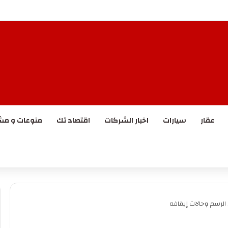
هيونداي وكيا لتعزيز حلول التنقل الذكي في المملكة
عقار
سيارات
اخبار الشركات
اقتصاد تك
منوعات و مش