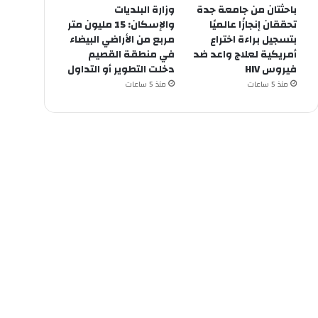
باحثتان من جامعة جدة
وزارة البلديات
تحققان إنجازًا عالميًا
والإسكان: 15 مليون متر
بتسجيل براءة اختراع
مربع من الأراضي البيضاء
أمريكية لعلاج واعد ضد
في منطقة القصيم
فيروس HIV
دخلت التطوير أو التداول
منذ 5 ساعات
منذ 5 ساعات