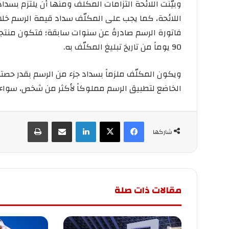
وبيّنت اللائحة التزامات المكلف ومنها أن يلتزم بسدا
اللائحة، كما يجب على المكلّف سداد قيمة الرسم خلال
فاتورة الرسم صادرةً عن سنوات سابقة؛ فتكون منتجة ل
90 يوماً من تاريخ تبليغ المكلّف به.
ويكون المكلّف ملزماً بسداد جزء من الرسم بقدر حصته
الخاضع لتطبيق الرسم مملوكاً لأكثر من شخص، سواء م
فيسبوك
‫X
لينكدإن
مشاركة عبر البريد
طباعة
شاركها
مقالات ذات صلة