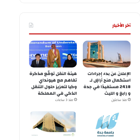
آخر الأخبار
الإعلان عن ‏بدء إجراءات
هيئة النقل توقّع مذكرة
استكمال منح أراضٍ لـ
تفاهم مع هيونداي
وكيا لتعزيز حلول التنقل
و ⁧‫رابغ‬⁩ و ⁧‫الليث‬⁩
الذكي في المملكة
منذ ساعتين
منذ 3 ساعات