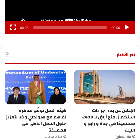
00:25
00:00
آخر الأخبار
الإعلان عن ‏بدء إجراءات
هيئة النقل توقّع مذكرة
استكمال منح أراضٍ لـ 2418
تفاهم مع هيونداي وكيا لتعزيز
مستفيدًا في ⁧‫جدة‬⁩ و ⁧‫رابغ‬⁩ و
حلول التنقل الذكي في
المملكة
منذ ساعتين
منذ 3 ساعات