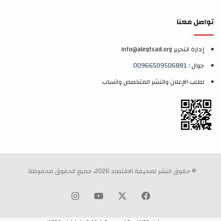
تواصل معنا
إدارة التحرير info@aleqtsad.org
جوال :
00966509506881
لطلب الإعلان والنشر المتخصص واتساب
© حقوق النشر لصحيفة الاقتصاد 2026، جميع الحقوق محفوظة
‫X
فيسبوك
‫YouTube
انستقرام