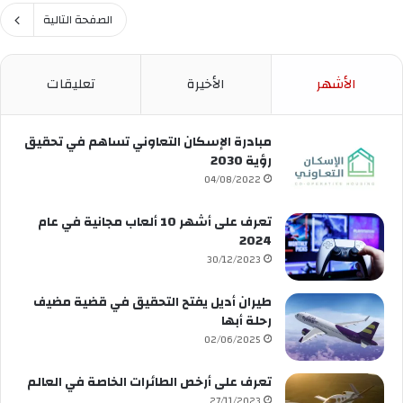
م
ي
ا
س
الصفحة التالية
ا
ر
ت
ل
ا
ج
ـ
ت
د
9
الأشهر
الأخيرة
تعليقات
”
ا
1
ت
ت
ا
ح
مبادرة الإسكان التعاوني تساهم في تحقيق
ل
ت
رؤية 2030
ف
ش
04/08/2022
ي
ع
ر
ا
تعرف على أشهر 10 ألعاب مجانية في عام
و
ر
2024
س
“
30/12/2023
و
ب
ه
طيران أديل يفتح التحقيق في قضية مضيف
ر
ي
رحلة أبها
و
ل
ت
02/06/2025
ن
و
ا
ك
تعرف على أرخص الطائرات الخاصة في العالم
_
و
27/11/2023