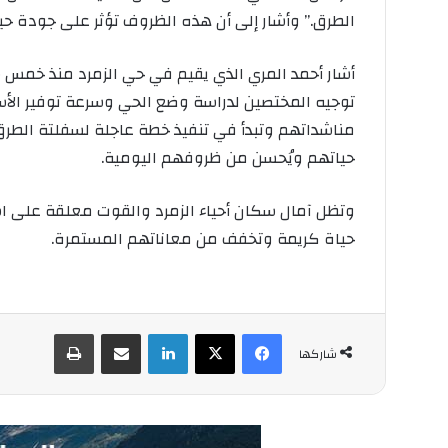
الطرق.” وأشار إلى أن هذه الظروف تؤثر على جودة حيا
أشار أحمد المري الذي يقيم في حي الزمرد منذ خمس سنو
توجيه المختصين لدراسة وضع الحي وسرعة توفير الأس
مناشداتهم وتبدأ في تنفيذ خطة عاجلة لسفلتة الطر
حياتهم ويُحسن من ظروفهم اليومية.
وتظل آمال سكان أحياء الزمرد والقوت معلقة على ا
حياة كريمة وتخفف من معاناتهم المستمرة.
فيسبوك
‫X
لينكدإن
مشاركة عبر البريد
طباعة
شاركها