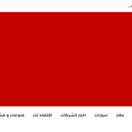
ل المقاولين.. ومهلة تصحيحية حتى يونيو 2027
عقار
سيارات
اخبار الشركات
اقتصاد تك
منوعات و مش