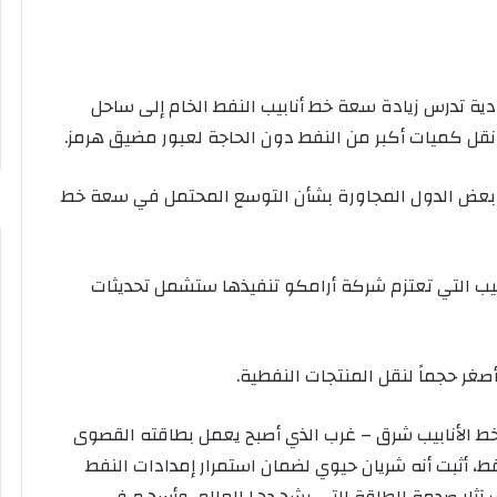
ية تدرس زيادة ​سعة خط أنابيب النفط الخام إلى ساحل
نقل كميات أكبر من النفط دون الحاجة لعبور مضيق هرمز.
 ‌بعض ⁠الدول المجاورة بشأن ​التوسع المحتمل ⁠في سعة خط
بيب التي تعتزم شركة ⁠أرامكو تنفيذها ستشمل تحديثات
​أصغر حجماً لنقل المنتجات النفطية.
خط الأنابيب شرق – غرب الذي أصبح يعمل بطاقته القصوى
ايين برميل من النفط يومياً خلال 8 أيام فقط، أثبت أنه شريان حيوي لضمان استمرار إمدادات النفط