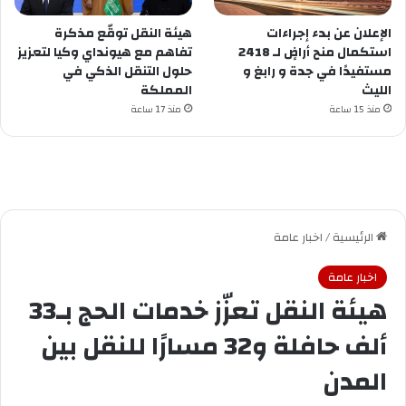
الإعلان عن ‏بدء إجراءات
هيئة النقل توقّع مذكرة
استكمال منح أراضٍ لـ 2418
تفاهم مع هيونداي وكيا لتعزيز
مستفيدًا في ⁧‫جدة‬⁩ و ⁧‫رابغ‬⁩ و
حلول التنقل الذكي في
المملكة
منذ 15 ساعة
منذ 17 ساعة