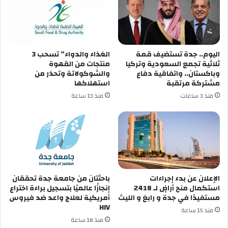
اليوم.. جدة تستضيف قمة
الغذاء والدواء” تسحب 3
ثلاثية تجمع السعودية وتركيا
منتجات من القهوة
وباكستان.. واتفاقية دفاع
والشوكولاتة وتحذر من
مشتركة مرتقبة
استهلاكها
منذ 3 ساعات
منذ 13 ساعة
الإعلان عن ‏بدء إجراءات
باحثتان من جامعة جدة تحققان
استكمال منح أراضٍ لـ 2418
إنجازًا عالميًا بتسجيل براءة اختراع
مستفيدًا في ⁧‫جدة‬⁩ و ⁧‫رابغ‬⁩ و ⁧‫الليث‬⁩
أمريكية لعلاج واعد ضد فيروس
HIV
منذ 15 ساعة
منذ 18 ساعة