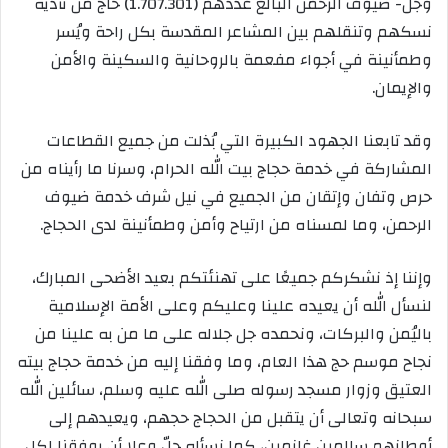
وجل- ضيوف الرحمن البالغ عددهم (1.707.301) حاج من تأدية
نسكهم وتنقلهم بين المشاعر المقدسة بكل راحة ويُسر
وطمأنينة في أجواء مفعمة بالروحانية والسكينة والأمن
والإيمان.
وقد تابعنا الجهود الكبيرة التي بُذلت من جميع القطاعات
المشاركة في خدمة حجاج بيت الله الحرام، وسرنا ما رأيناه من
حرص وتفان وإتقان من الجميع في نيل شرف خدمة ضيوف
الرحمن، وما لمسناه من ارتياح وأمن وطمأنينة لدى الحجاج.
وإننا إذ نشكركم جميعًا على تهنئتكم بعيد الأضحى المبارك،
لنسأل الله أن يعيده علينا وعليكم وعلى الأمة الإسلامية
باليُمن والبركات، ونحمده جل جلاله على ما من به علينا من
نجاح موسم حج هذا العام، وما وفقنا إليه من خدمة حجاج بيته
العتيق وزوار مسجد رسوله صلى الله عليه وسلم، سائلين الله
سبحانه وتعالى أن يتقبل من الحجاج حجهم، ويعيدهم إلى
أوطانهم سالمين غانمين، كما نسأله جلّ وعلا أن يوفقنا لكل