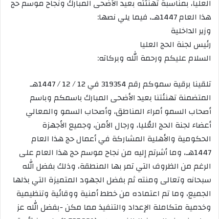
العليا، بمناسبة تهنئته بعيد الأضحى المبارك ونجاح موسم حج
هذا العام 1447هـ، فيما يلي نصها:
وزير الداخلية
رئيس لجنة الحج العليا
السلام عليكم ورحمة الله وبركاته:
تلقينا برقية سموكم رقم 319354 في 12 / 12 / 1447هـ
المتضمنة تهنئتنا بعيد الأضحى المبارك باسمكم وباسم
أصحاب السمو أمراء المناطق، وأصحاب السمو والمعالي
أعضاء لجنة الحج العُليا، ورجال الأمن، وجميع الأجهزة
الحكومية والأهلية المشاركة في أعمال حج هذا العام
1447هـ، وما أشرتم إليه من نجاح موسم حج هذا العام على
الرغم من الظروف التي تمر بها المنطقة، وذلك بفضل الله
سبحانه وتعالى ومنته ثم بفضل الجهود المتميزة التي بذلها
الجميع، وما تم اعتماده من خطط أمنية ووقائية وتنظيمية
وخدمية متكاملة الإعداد والتنفيذ مما مكن -بفضل الله عز