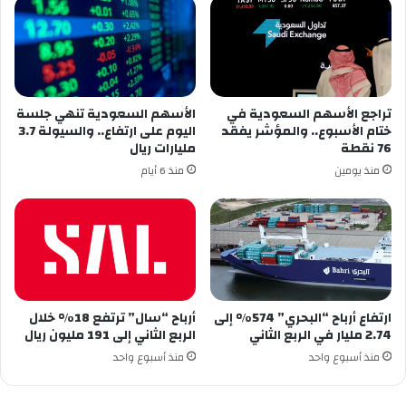
تراجع الأسهم السعودية في
الأسهم السعودية تنهي جلسة
ختام الأسبوع.. والمؤشر يفقد
اليوم على ارتفاع.. والسيولة 3.7
76 نقطة
مليارات ريال
منذ يومين
منذ 6 أيام
ارتفاع أرباح “البحري” 574% إلى
أرباح “سال” ترتفع 18% خلال
2.74 مليار في الربع الثاني
الربع الثاني إلى 191 مليون ريال
منذ أسبوع واحد
منذ أسبوع واحد