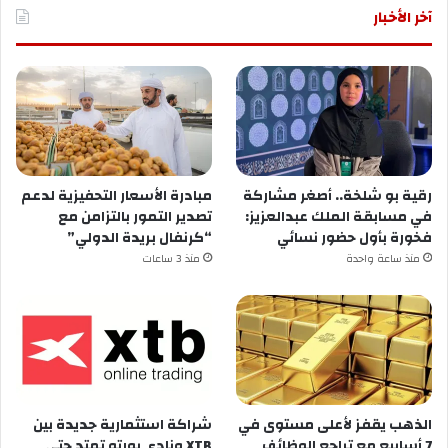
آخر الأخبار
رقية بو شلخة.. أصغر مشاركة
مبادرة الأسعار التحفيزية لدعم
في مسابقة الملك عبدالعزيز:
تصدير التمور بالتزامن مع
فخورة بأول حضور نسائي
“كرنفال بريدة الدولي”
منذ ساعة واحدة
منذ 3 ساعات
الذهب يقفز لأعلى مستوى في
شراكة استثمارية جديدة بين
7 أسابيع مع تراجع الوظائف
XTB ونادي بورتو تمتد حتى