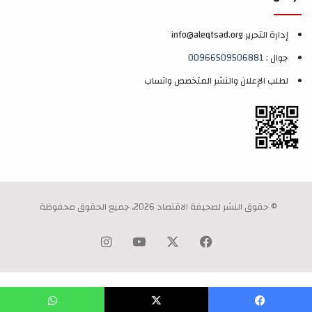
إدارة التحرير info@aleqtsad.org
جوال :
00966509506881
لطلب الإعلان والنشر المتخصص واتساب
© حقوق النشر لصحيفة الاقتصاد 2026، جميع الحقوق محفوظة
‫X
فيسبوك
‫YouTube
انستقرام
WP2Social Auto Publish
Powered By :
XYZScripts.com