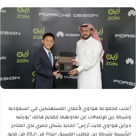
أعلنت مجموعة هواوي لأعمال المستهلكين في السعودية
وشركة زين للإتصالات عن تعاونهما لتقديم هاتف “بورشه
ديزاين هواوي مايت أر إس” الجديد بشكل حصري لدى المتاجر
الرئيسية لشركة زين للطلب المسبق ابتداءً من الـ20 من مايو.