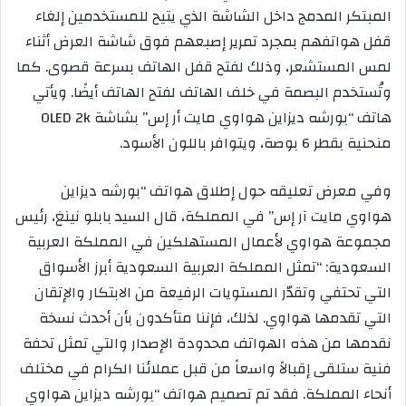
المبتكر المدمج داخل الشاشة الذي يتيح للمستخدمين إلغاء
قفل هواتفهم بمجرد تمرير إصبعهم فوق شاشة العرض أثناء
لمس المستشعر، وذلك لفتح قفل الهاتف بسرعة قصوى. كما
وتُستخدم البصمة في خلف الهاتف لفتح الهاتف أيضًا. ويأتي
هاتف “بورشه ديزاين هواوي مايت أر إس” بشاشة OLED 2k
منحنية بقطر 6 بوصة، ويتوافر باللون الأسود.
وفي معرض تعليقه حول إطلاق هواتف “بورشه ديزاين
هواوي مايت آر إس” في المملكة، قال السيد بابلو نينغ، رئيس
مجموعة هواوي لأعمال المستهلكين في المملكة العربية
السعودية: “تمثل المملكة العربية السعودية أبرز الأسواق
التي تحتفي وتقدّر المستويات الرفيعة من الابتكار والإتقان
التي تقدمها هواوي. لذلك، فإننا متأكدون بأن أحدث نسخة
نقدمها من هذه الهواتف محدودة الإصدار والتي تمثل تحفة
فنية ستلقى إقبالاً واسعاً من قبل عملائنا الكرام في مختلف
أنحاء المملكة. فقد تم تصميم هواتف “بورشه ديزاين هواوي