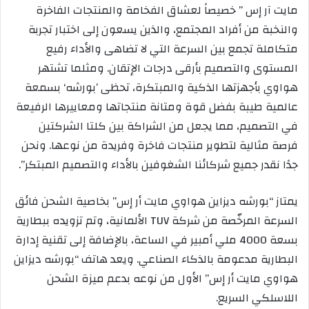
مايت آر إس ” خصيصاً لعشاق الفخامة والمنتجات الفاخرة
والنخبة من أفراد المجتمع، والذين يسعون إلى اختبار تجربة
متكاملة تجمع بين السرعة التي لا تضاهى والأداء رفيع
المستوى والتصميم بأرقى درجات الإتقان. ومثلما تشتهر
هواوي بأجهزتها الذكية والمبتكرة، تحظى ’بورشه‘ بسمعة
عالمية طيبة بفضل قوة ومتانة منتجاتها ومعاييرها الرفيعة
في التصميم، مما يجعل من الشراكة بين كلتا الشركتين
فرصة مثالية لتطوير منتجات فاخرة وفريدة من نوعها. ونحن
جدًا نقدر جميع شركائنا الشغوفين بالأداء والتصميم المبتكر”.
يمتاز “بورشه ديزاين هواوي مايت أر إس” بخاصية الشحن فائق
السرعة المرخّصة من شركة TUV الألمانية، وتم تزويده ببطارية
بسعة 4000 ملي أمبير في الساعة، بالإضافة إلى تقنية إدارة
البطارية مدعومة بالذكاء الصناعي. ويعد هاتف “بورشه ديزاين
هواوي مايت أر إس” الأول من نوعه بدعم ميزة الشحن
اللاسلكي السريع.