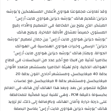
وقد تعاونت مجموعتا هواوي لأعمال المستهلكين و’بورشه
ديزاين‘،لتقديم هاتف “بورشه ديزاين هواوي مايت أر إس”
المبتكر، الذي يمزج بين الفخامة في التصميم والأداء رفيع
المستوى، خصيصاً لعشاق الأناقة الفاخرة. ويمزج هاتف
“بورشه ديزاين هواوي مايت أر إس” بين جمال تصميم “بورشه
ديزاين” الرسمي وخبرات هواوي الهندسية في الهواتف
الجوالة. ويمتاز هاتف “بورشه ديزاين هواوي مايت أر إس”
بكاميرا ثلاثية من لايكا مع أكبر عدد من البيكسلات في قطاع
الهواتف الذكية. وتم تهيئة الكاميرا بمستشعر متعدد الألوان
بدقة 40 ميغابيكسل، ومستشعر أحادي اللون بدقة 20
ميغابيكسل ومستشعر بدقة 8 ميغابيكسل مع عدسات
مقرّبة للتصوير عن بعد. ويعد هذا الهاتف أول هاتف في العالم
بكبسولة دقيقة PCM ، وهي تقنية تبريد فضائية للمحافظة
على درجة حرارة وأمان الهاتف. وبالإضافة إلى ذلك، تم تزويد
هاتف “بورشه ديزاين هواوي مايت أر إس” بماسح البصمة