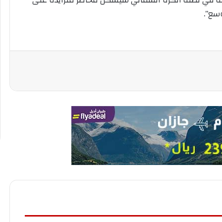
يف في ​نصف الكرة الشمالي سيشكل مخاطر متزايدة على
سع”.