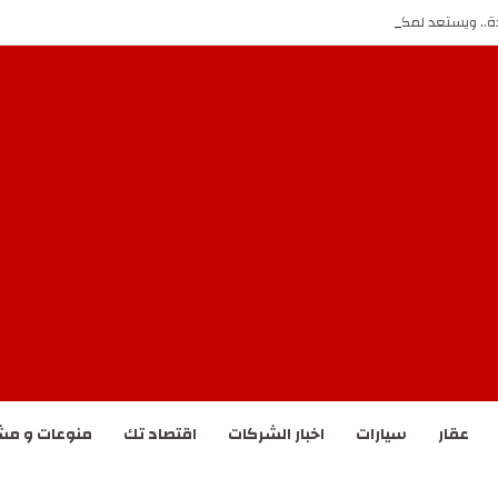
ة.. ويستعد لمكسب أسبوعي بنحو 5%
عقار
سيارات
اخبار الشركات
اقتصاد تك
منوعات و مش