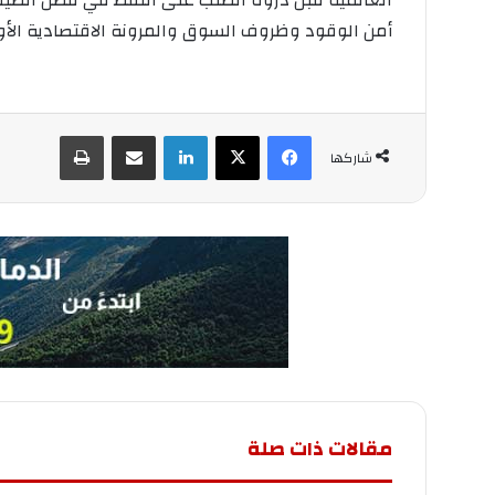
العالمية قبل ذروة الطلب على النفط ​في فصل الص
أمن الوقود وظروف ​السوق والمرونة الاقتصادية الأو
فيسبوك
‫X
لينكدإن
مشاركة عبر البريد
طباعة
شاركها
مقالات ذات صلة