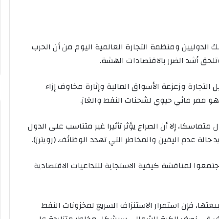
 الدوليين ​ومنظمة التجارة العالمية اليوم من أن ‌الحرب
لحق أشد الضرر بالاقتصادات الهشة.
ل التجارة وزعزعة الأسواق ​المالية وإثارة مخاوف إزاء
هو ممر ​مائي حيوي لشحنات النفط والغاز.
 متماسكا، إلا أن الصراع يؤثر تأثيرا غير متناسب على الدول
 حالة عدم ​اليقين والمخاطر التي تهدد الوظائف. (رويترز).
تمعوا لمناقشة كيفية الاستجابة للتداعيات الاقتصادية
عتها، فإن استمرار الاستنزاف السريع لمخزونات النفط