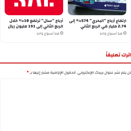
ارتفاع أرباح “البحري” 574% إلى
أرباح “سال” ترتفع 18% خلال
2.74 مليار في الربع الثاني
الربع الثاني إلى 191 مليون ريال
منذ أسبوع واحد
منذ أسبوع واحد
اترك تعليقاً
لن يتم نشر عنوان بريدك الإلكتروني.
الحقول الإلزامية مشار إليها بـ
*
ا
ل
ت
ع
ل
ي