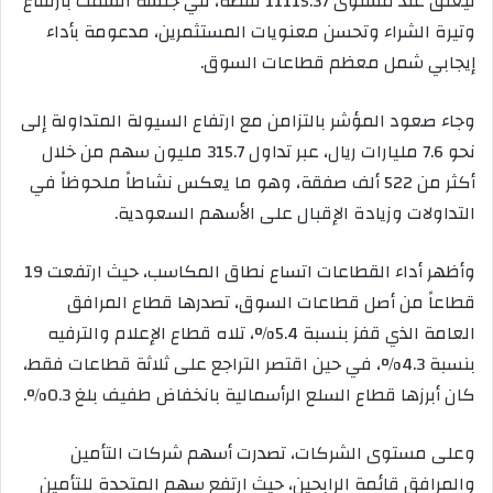
ليغلق عند مستوى 11115.37 نقطة، في جلسة اتسمت بارتفاع
وتيرة الشراء وتحسن معنويات المستثمرين، مدعومة بأداء
إيجابي شمل معظم قطاعات السوق.
وجاء صعود المؤشر بالتزامن مع ارتفاع السيولة المتداولة إلى
نحو 7.6 مليارات ريال، عبر تداول 315.7 مليون سهم من خلال
أكثر من 522 ألف صفقة، وهو ما يعكس نشاطاً ملحوظاً في
التداولات وزيادة الإقبال على الأسهم السعودية.
وأظهر أداء القطاعات اتساع نطاق المكاسب، حيث ارتفعت 19
قطاعاً من أصل قطاعات السوق، تصدرها قطاع المرافق
العامة الذي قفز بنسبة 5.4%، تلاه قطاع الإعلام والترفيه
بنسبة 4.3%، في حين اقتصر التراجع على ثلاثة قطاعات فقط،
كان أبرزها قطاع السلع الرأسمالية بانخفاض طفيف بلغ 0.3%.
وعلى مستوى الشركات، تصدرت أسهم شركات التأمين
والمرافق قائمة الرابحين، حيث ارتفع سهم المتحدة للتأمين