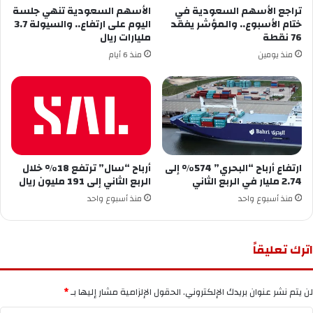
تراجع الأسهم السعودية في
الأسهم السعودية تنهي جلسة
ختام الأسبوع.. والمؤشر يفقد
اليوم على ارتفاع.. والسيولة 3.7
76 نقطة
مليارات ريال
منذ يومين
منذ 6 أيام
ارتفاع أرباح “البحري” 574% إلى
أرباح “سال” ترتفع 18% خلال
2.74 مليار في الربع الثاني
الربع الثاني إلى 191 مليون ريال
منذ أسبوع واحد
منذ أسبوع واحد
اترك تعليقاً
لن يتم نشر عنوان بريدك الإلكتروني.
الحقول الإلزامية مشار إليها بـ
*