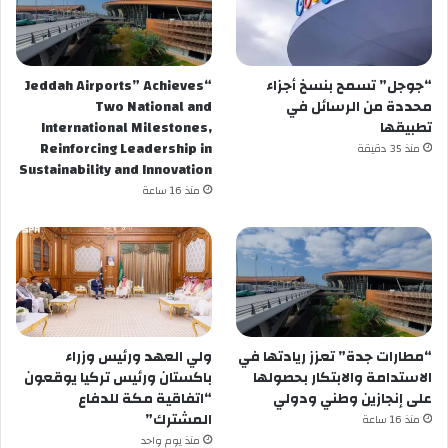
“جوجل” تسمح بنسخ أجزاء
“Jeddah Airports” Achieves
محددة من الرسائل في
Two National and
تطبيقها
International Milestones,
Reinforcing Leadership in
منذ 35 دقيقة
Sustainability and Innovation
منذ 16 ساعة
“مطارات جدة” تعزز ريادتها في
ولي العهد ورئيس وزراء
الاستدامة والابتكار بحصولها
باكستان ورئيس تركيا يوقعون
على إنجازين وطني ودولي
“اتفاقية مكة للدفاع
المشترك”
منذ 16 ساعة
منذ يوم واحد