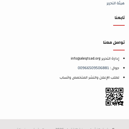
هيئة التحرير
تابعنا
تواصل معنا
إدارة التحرير info@aleqtsad.org
جوال :
00966509506881
لطلب الإعلان والنشر المتخصص واتساب