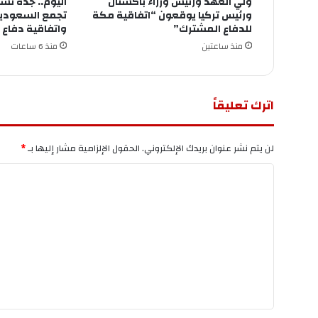
ولي العهد ورئيس وزراء باكستان
اليوم.. جدة تس
ورئيس تركيا يوقعون “اتفاقية مكة
تجمع السعودية 
للدفاع المشترك”
واتفاقية دفاع
منذ ساعتين
منذ 6 ساعات
اترك تعليقاً
لن يتم نشر عنوان بريدك الإلكتروني.
الحقول الإلزامية مشار إليها بـ
*
ا
ل
ت
ع
ل
ي
ق