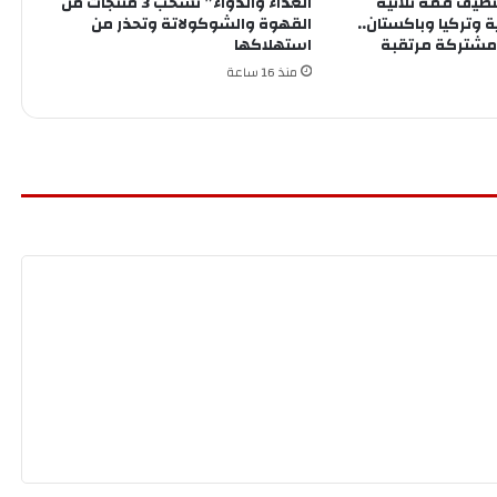
تضيف قمة ثلاثية
الغذاء والدواء” تسحب 3 منتجات من
وتركيا وباكستان..
القهوة والشوكولاتة وتحذر من
 مشتركة مرتقبة
استهلاكها
منذ 16 ساعة