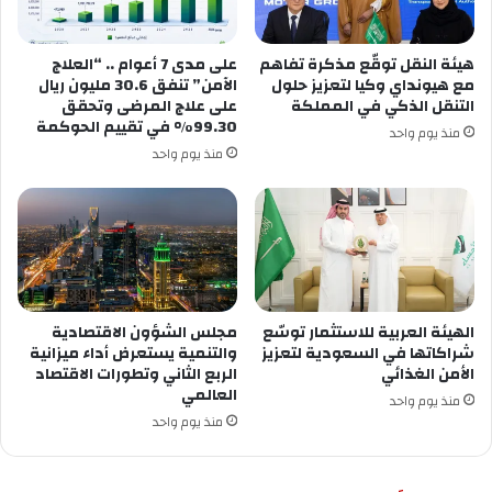
هيئة النقل توقّع مذكرة تفاهم
على مدى 7 أعوام .. “العلاج
مع هيونداي وكيا لتعزيز حلول
الآمن” تنفق 30.6 مليون ريال
التنقل الذكي في المملكة
على علاج المرضى وتحقق
99.30% في تقييم الحوكمة
منذ يوم واحد
منذ يوم واحد
الهيئة العربية للاستثمار توسّع
مجلس الشؤون الاقتصادية
شراكاتها في السعودية لتعزيز
والتنمية يستعرض أداء ميزانية
الأمن الغذائي
الربع الثاني وتطورات الاقتصاد
العالمي
منذ يوم واحد
منذ يوم واحد