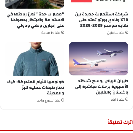
شراكة استثمارية جديدة بين
“مطارات جدة” تعزز ريادتها في
XTB ونادي بورتو تمتد حتى
الاستدامة والابتكار بحصولها
نهاية موسم 2028/2029
على إنجازين وطني ودولي
منذ ساعتين
منذ 19 ساعة
طيران الرياض يوسع شبكته
كولومبيا للأيام المتحركة: كيف
الآسيوية برحلات مباشرة إلى
تختار طبقات عملية للبرّ
باكستان والفلبين
والمدينة
منذ 5 أيام
منذ أسبوع واحد
اترك تعليقاً