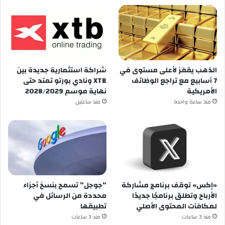
الذهب يقفز لأعلى مستوى في
شراكة استثمارية جديدة بين
7 أسابيع مع تراجع الوظائف
XTB ونادي بورتو تمتد حتى
الأمريكية
نهاية موسم 2028/2029
منذ ساعة واحدة
منذ ساعتين
«إكس» توقف برنامج مشاركة
“جوجل” تسمح بنسخ أجزاء
الأرباح وتطلق برنامجًا جديدًا
محددة من الرسائل في
لمكافآت المحتوى الأصلي
تطبيقها
منذ 3 ساعات
منذ 3 ساعات