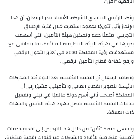
الرقمية “أمّن”،
‏وأكد الرئيس التنفيذي للشركة، الأستاذ بندر الربيعان، أن هذا
الإنجاز يأتي تتويجًا لجهود استمرت خلال فترة الإطلاق
التجريبي، مثمنًا دعم وتمكين هيئة التأمين، التي أسهمت
بدورها في تهيئة البيئة التنظيمية الملائمة، بما يتماشى مع
مستهدفات رؤية المملكة 2030 في تعزيز التحول الرقمي
ورفع كفاءة قطاع التأمين الرقمي .
‏وأضاف الربيعان أن التقنية التأمينية تعد اليوم أحد المحركات
الرئيسة لتطوير القطاع المالي والتأميني، مشيرًا إلى أن
المملكة أصبحت ثاني أسرع دولة عالميًا في تبني وتفعيل
خدمات التقنية التأمينية بفضل جهود هيئة التأمين والجهات
ذات العلاقة.
‏وتسعى منصة “أمّن” من خلال هذا الترخيص إلى تقديم خدمات
تأمينية متكاملة للأفراد والشركات عبر قنوات رقمية مبتكرة،