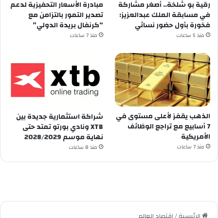
رقية بو شلخة.. أصغر مشاركة
مبادرة الأسعار التحفيزية لدعم
في مسابقة الملك عبدالعزيز:
تصدير التمور بالتزامن مع
فخورة بأول حضور نسائي
“كرنفال بريدة الدولي”
منذ 5 ساعات
منذ 7 ساعات
الذهب يقفز لأعلى مستوى في
شراكة استثمارية جديدة بين
7 أسابيع مع تراجع الوظائف
XTB ونادي بورتو تمتد حتى
الأمريكية
نهاية موسم 2028/2029
منذ 7 ساعات
منذ 8 ساعات