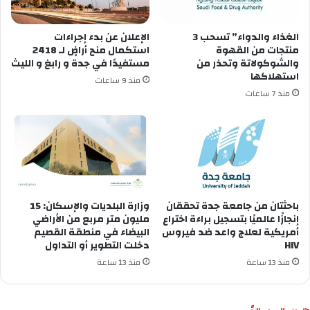
الغذاء والدواء” تسحب 3
الإعلان عن ‏بدء إجراءات
منتجات من القهوة
استكمال منح أراضٍ لـ 2418
والشوكولاتة وتحذر من
مستفيدًا في ⁧‫جدة‬⁩ و ⁧‫رابغ‬⁩ و ⁧‫الليث‬⁩
استهلاكها
منذ 9 ساعات
منذ 7 ساعات
باحثتان من جامعة جدة تحققان
وزارة البلديات والإسكان: 15
إنجازًا عالميًا بتسجيل براءة اختراع
مليون متر مربع من الأراضي
أمريكية لعلاج واعد ضد فيروس
البيضاء في منطقة القصيم
HIV
دخلت التطوير أو التداول
منذ 13 ساعة
منذ 13 ساعة