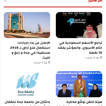
آخر الأخبار
تراجع الأسهم السعودية في
الإعلان عن ‏بدء إجراءات
ختام الأسبوع.. والمؤشر يفقد
استكمال منح أراضٍ لـ 2418
76 نقطة
مستفيدًا في ⁧‫جدة‬⁩ و ⁧‫رابغ‬⁩ و
منذ 9 ساعات
منذ 9 ساعات
هيئة النقل توقّع مذكرة
باحثتان من جامعة جدة تحققان