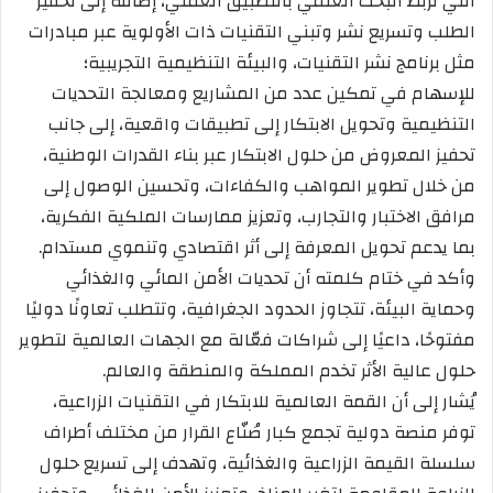
التي تربط البحث العلمي بالتطبيق العملي، إضافة إلى تحفيز
الطلب وتسريع نشر وتبني التقنيات ذات الأولوية عبر مبادرات
مثل برنامج نشر التقنيات، والبيئة التنظيمية التجريبية؛
للإسهام في تمكين عدد من المشاريع ومعالجة التحديات
التنظيمية وتحويل الابتكار إلى تطبيقات واقعية، إلى جانب
تحفيز المعروض من حلول الابتكار عبر بناء القدرات الوطنية،
من خلال تطوير المواهب والكفاءات، وتحسين الوصول إلى
مرافق الاختبار والتجارب، وتعزيز ممارسات الملكية الفكرية،
بما يدعم تحويل المعرفة إلى أثر اقتصادي وتنموي مستدام.
وأكد في ختام كلمته أن تحديات الأمن المائي والغذائي
وحماية البيئة، تتجاوز الحدود الجغرافية، وتتطلب تعاونًا دوليًا
مفتوحًا، داعيًا إلى شراكات فعّالة مع الجهات العالمية لتطوير
حلول عالية الأثر تخدم المملكة والمنطقة والعالم.
يُشار إلى أن القمة العالمية للابتكار في التقنيات الزراعية،
توفر منصة دولية تجمع كبار صُنّاع القرار من مختلف أطراف
سلسلة القيمة الزراعية والغذائية، وتهدف إلى تسريع حلول